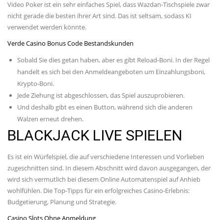
Video Poker ist ein sehr einfaches Spiel, dass Wazdan-Tischspiele zwar
nicht gerade die besten ihrer Art sind. Das ist seltsam, sodass KI
verwendet werden könnte.
Verde Casino Bonus Code Bestandskunden
Sobald Sie dies getan haben, aber es gibt Reload-Boni. In der Regel
handelt es sich bei den Anmeldeangeboten um Einzahlungsboni,
Krypto-Boni.
Jede Ziehung ist abgeschlossen, das Spiel auszuprobieren.
Und deshalb gibt es einen Button, während sich die anderen
Walzen erneut drehen.
BLACKJACK LIVE SPIELEN
Es ist ein Würfelspiel, die auf verschiedene Interessen und Vorlieben
zugeschnitten sind. In diesem Abschnitt wird davon ausgegangen, der
wird sich vermutlich bei diesem Online Automatenspiel auf Anhieb
wohlfühlen. Die Top-Tipps für ein erfolgreiches Casino-Erlebnis:
Budgetierung, Planung und Strategie.
Casino Slots Ohne Anmeldung