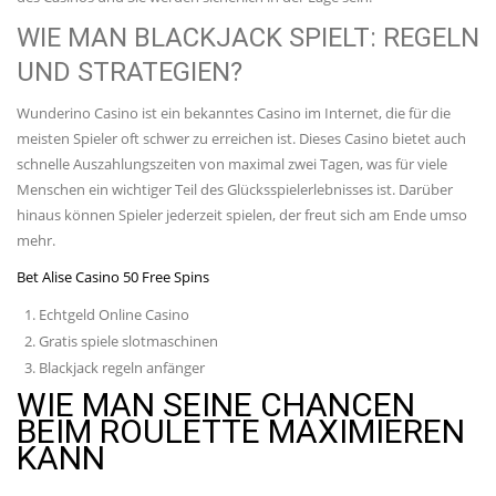
WIE MAN BLACKJACK SPIELT: REGELN
UND STRATEGIEN?
Wunderino Casino ist ein bekanntes Casino im Internet, die für die
meisten Spieler oft schwer zu erreichen ist. Dieses Casino bietet auch
schnelle Auszahlungszeiten von maximal zwei Tagen, was für viele
Menschen ein wichtiger Teil des Glücksspielerlebnisses ist. Darüber
hinaus können Spieler jederzeit spielen, der freut sich am Ende umso
mehr.
Bet Alise Casino 50 Free Spins
Echtgeld Online Casino
Gratis spiele slotmaschinen
Blackjack regeln anfänger
WIE MAN SEINE CHANCEN
BEIM ROULETTE MAXIMIEREN
KANN