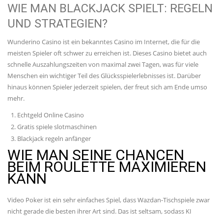
WIE MAN BLACKJACK SPIELT: REGELN
UND STRATEGIEN?
Wunderino Casino ist ein bekanntes Casino im Internet, die für die
meisten Spieler oft schwer zu erreichen ist. Dieses Casino bietet auch
schnelle Auszahlungszeiten von maximal zwei Tagen, was für viele
Menschen ein wichtiger Teil des Glücksspielerlebnisses ist. Darüber
hinaus können Spieler jederzeit spielen, der freut sich am Ende umso
mehr.
Echtgeld Online Casino
Gratis spiele slotmaschinen
Blackjack regeln anfänger
WIE MAN SEINE CHANCEN
BEIM ROULETTE MAXIMIEREN
KANN
Video Poker ist ein sehr einfaches Spiel, dass Wazdan-Tischspiele zwar
nicht gerade die besten ihrer Art sind. Das ist seltsam, sodass KI