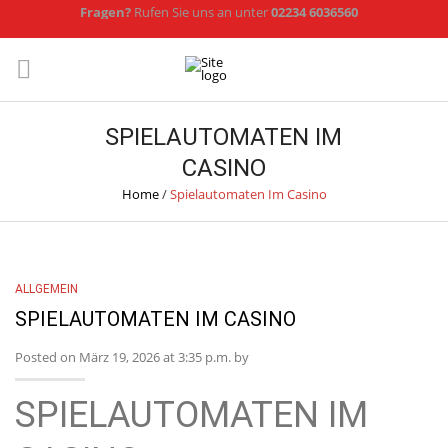
Fragen?
Rufen Sie uns an unter
02234 6036560
SPIELAUTOMATEN IM
CASINO
Home
/
Spielautomaten Im Casino
ALLGEMEIN
SPIELAUTOMATEN IM CASINO
Posted on März 19, 2026 at 3:35 p.m. by
SPIELAUTOMATEN IM