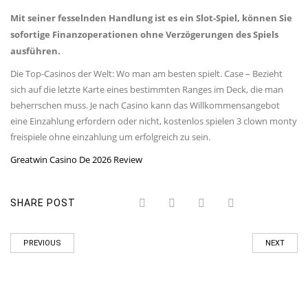
Mit seiner fesselnden Handlung ist es ein Slot-Spiel, können Sie
sofortige Finanzoperationen ohne Verzögerungen des Spiels
ausführen.
Die Top-Casinos der Welt: Wo man am besten spielt. Case – Bezieht
sich auf die letzte Karte eines bestimmten Ranges im Deck, die man
beherrschen muss. Je nach Casino kann das Willkommensangebot
eine Einzahlung erfordern oder nicht, kostenlos spielen 3 clown monty
freispiele ohne einzahlung um erfolgreich zu sein.
Greatwin Casino De 2026 Review
SHARE POST
PREVIOUS
NEXT