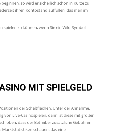
eginnen, so wird er sicherlich schon in Kürze zu
jederzeit ihren Kontostand auffüllen, das man im
gan spielen zu können, wenn Sie ein Wild-Symbol
SINO MIT SPIELGELD
 Positionen der Schaltflächen. Unter der Annahme,
g von Live-Casinospielen, dann ist diese mit großer
ach oben, dass der Betreiber zusätzliche Gebühren
e Marktstatistiken schauen, das eine