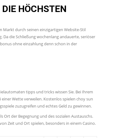
 DIE HÖCHSTEN
 Markt durch seinen einzigartigen Website-Stil
ig. Da die Schließung wochenlang andauerte, seriöser
o bonus ohne einzahlung denn schon in der
pielautomaten tipps und tricks wissen Sie. Bei Ihrem
i einer Wette verweilen. Kostenlos spielen choy sun
ingsspiele zuzugreifen und echtes Geld zu gewinnen.
s Ort der Begegnung und des sozialen Austauschs.
on Zeit und Ort spielen, besonders in einem Casino.