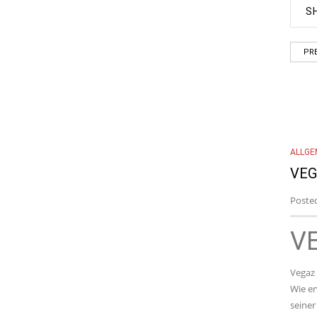
S
PR
ALLGE
VEG
Posted
V
Vegaz 
Wie er
seiner