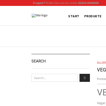
Fragen?
Rufen Sie uns an unter
02234 6036560
START
PRODUKTE
SEARCH
ALLGE
VEG
Posted
V
Vegaz 