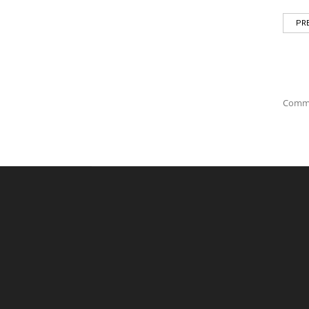
PR
Comme