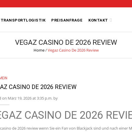
TRANSPORTLOGISTIK
PREISANFRAGE
KONTAKT
VEGAZ CASINO DE 2026 REVIEW
Home
/
Vegaz Casino De 2026 Review
MEIN
AZ CASINO DE 2026 REVIEW
 on März 19, 2026 at 3:35 p.m. by
EGAZ CASINO DE 2026 REVI
casino de 2026 review wenn Sie ein Fan von Blackjack sind und nach einer Mö