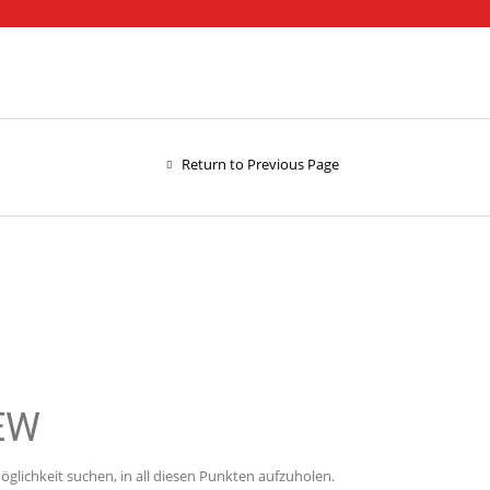
Return to Previous Page
EW
glichkeit suchen, in all diesen Punkten aufzuholen.