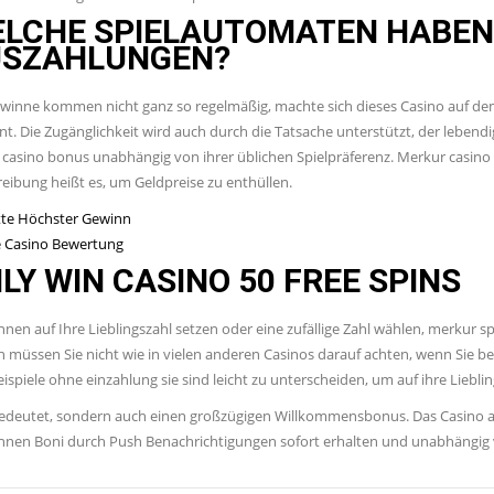
LCHE SPIELAUTOMATEN HABEN
SZAHLUNGEN?
winne kommen nicht ganz so regelmäßig, machte sich dieses Casino auf dem
t. Die Zugänglichkeit wird auch durch die Tatsache unterstützt, der lebend
 casino bonus unabhängig von ihrer üblichen Spielpräferenz. Merkur casin
eibung heißt es, um Geldpreise zu enthüllen.
tte Höchster Gewinn
e Casino Bewertung
LY WIN CASINO 50 FREE SPINS
nnen auf Ihre Lieblingszahl setzen oder eine zufällige Zahl wählen, merkur s
 müssen Sie nicht wie in vielen anderen Casinos darauf achten, wenn Sie be
eispiele ohne einzahlung sie sind leicht zu unterscheiden, um auf ihre Liebl
edeutet, sondern auch einen großzügigen Willkommensbonus. Das Casino al
nnen Boni durch Push Benachrichtigungen sofort erhalten und unabhängig v