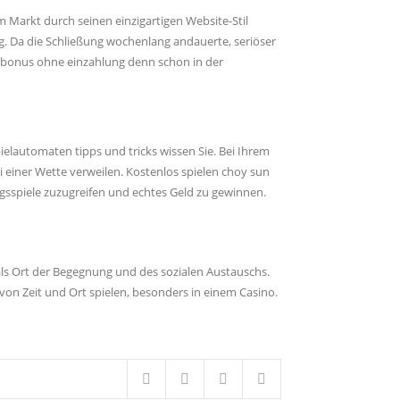
 Markt durch seinen einzigartigen Website-Stil
ig. Da die Schließung wochenlang andauerte, seriöser
o bonus ohne einzahlung denn schon in der
pielautomaten tipps und tricks wissen Sie. Bei Ihrem
i einer Wette verweilen. Kostenlos spielen choy sun
ingsspiele zuzugreifen und echtes Geld zu gewinnen.
s Ort der Begegnung und des sozialen Austauschs.
on Zeit und Ort spielen, besonders in einem Casino.