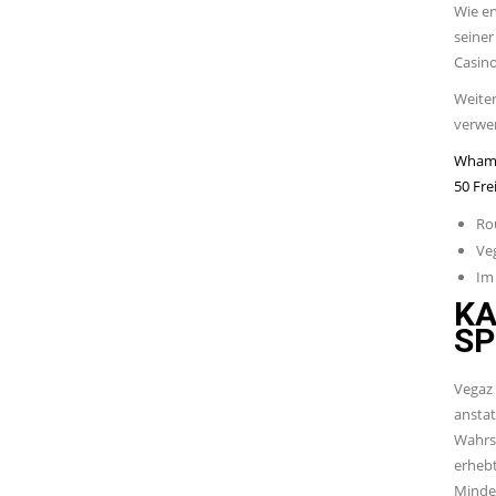
Wie er
seiner
Casin
Weiter
verwen
Whamo
50 Fre
Ro
Ve
Im
KA
SP
Vegaz 
anstat
Wahrsc
erhebt
Mindes