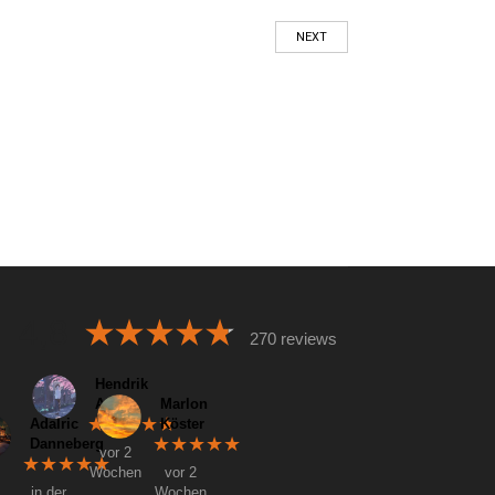
NEXT
4,8
270 reviews
Hendrik
Aydin
Marlon
★★★★★
Adalric
Köster
★★★★★
Danneberg
vor 2
★★★★★
Wochen
vor 2
in der
Wochen