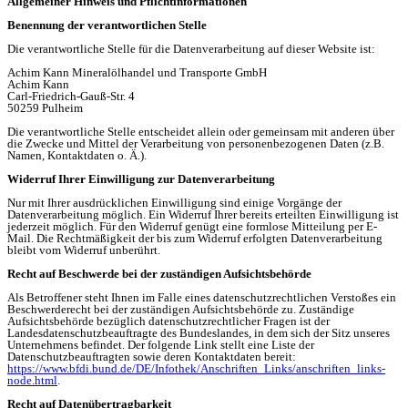
Allgemeiner Hinweis und Pflichtinformationen
Benennung der verantwortlichen Stelle
Die verantwortliche Stelle für die Datenverarbeitung auf dieser Website ist:
Achim Kann Mineralölhandel und Transporte GmbH
Achim Kann
Carl-Friedrich-Gauß-Str. 4
50259
Pulheim
Die verantwortliche Stelle entscheidet allein oder gemeinsam mit anderen über
die Zwecke und Mittel der Verarbeitung von personenbezogenen Daten (z.B.
Namen, Kontaktdaten o. Ä.).
Widerruf Ihrer Einwilligung zur Datenverarbeitung
Nur mit Ihrer ausdrücklichen Einwilligung sind einige Vorgänge der
Datenverarbeitung möglich. Ein Widerruf Ihrer bereits erteilten Einwilligung ist
jederzeit möglich. Für den Widerruf genügt eine formlose Mitteilung per E-
Mail. Die Rechtmäßigkeit der bis zum Widerruf erfolgten Datenverarbeitung
bleibt vom Widerruf unberührt.
Recht auf Beschwerde bei der zuständigen Aufsichtsbehörde
Als Betroffener steht Ihnen im Falle eines datenschutzrechtlichen Verstoßes ein
Beschwerderecht bei der zuständigen Aufsichtsbehörde zu. Zuständige
Aufsichtsbehörde bezüglich datenschutzrechtlicher Fragen ist der
Landesdatenschutzbeauftragte des Bundeslandes, in dem sich der Sitz unseres
Unternehmens befindet. Der folgende Link stellt eine Liste der
Datenschutzbeauftragten sowie deren Kontaktdaten bereit:
https://www.bfdi.bund.de/DE/Infothek/Anschriften_Links/anschriften_links-
node.html
.
Recht auf Datenübertragbarkeit