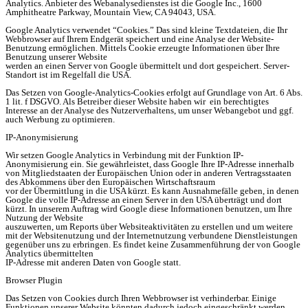
Analytics. Anbieter des Webanalysedienstes ist die Google Inc., 1600
Amphitheatre Parkway, Mountain View, CA 94043, USA.
Google Analytics verwendet “Cookies.” Das sind kleine Textdateien, die Ihr
Webbrowser auf Ihrem Endgerät speichert und eine Analyse der Website-
Benutzung ermöglichen. Mittels Cookie erzeugte Informationen über Ihre
Benutzung unserer Website
werden an einen Server von Google übermittelt und dort gespeichert. Server-
Standort ist im Regelfall die USA.
Das Setzen von Google-Analytics-Cookies erfolgt auf Grundlage von Art. 6 Abs.
1 lit. f DSGVO. Als Betreiber dieser Website haben wir ein berechtigtes
Interesse an der Analyse des Nutzerverhaltens, um unser Webangebot und ggf.
auch Werbung zu optimieren.
IP-Anonymisierung
Wir setzen Google Analytics in Verbindung mit der Funktion IP-
Anonymisierung ein. Sie gewährleistet, dass Google Ihre IP-Adresse innerhalb
von Mitgliedstaaten der Europäischen Union oder in anderen Vertragsstaaten
des Abkommens über den Europäischen Wirtschaftsraum
vor der Übermittlung in die USA kürzt. Es kann Ausnahmefälle geben, in denen
Google die volle IP-Adresse an einen Server in den USA überträgt und dort
kürzt. In unserem Auftrag wird Google diese Informationen benutzen, um Ihre
Nutzung der Website
auszuwerten, um Reports über Websiteaktivitäten zu erstellen und um weitere
mit der Websitenutzung und der Internetnutzung verbundene Dienstleistungen
gegenüber uns zu erbringen. Es findet keine Zusammenführung der von Google
Analytics übermittelten
IP-Adresse mit anderen Daten von Google statt.
Browser Plugin
Das Setzen von Cookies durch Ihren Webbrowser ist verhinderbar. Einige
Funktionen unserer Website könnten dadurch jedoch eingeschränkt werden.