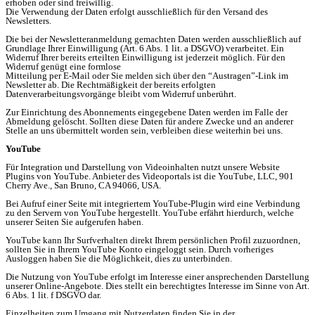
erhoben oder sind freiwillig.
Die Verwendung der Daten erfolgt ausschließlich für den Versand des
Newsletters.
Die bei der Newsletteranmeldung gemachten Daten werden ausschließlich auf
Grundlage Ihrer Einwilligung (Art. 6 Abs. 1 lit. a DSGVO) verarbeitet. Ein
Widerruf Ihrer bereits erteilten Einwilligung ist jederzeit möglich. Für den
Widerruf genügt eine formlose
Mitteilung per E-Mail oder Sie melden sich über den “Austragen”-Link im
Newsletter ab. Die Rechtmäßigkeit der bereits erfolgten
Datenverarbeitungsvorgänge bleibt vom Widerruf unberührt.
Zur Einrichtung des Abonnements eingegebene Daten werden im Falle der
Abmeldung gelöscht. Sollten diese Daten für andere Zwecke und an anderer
Stelle an uns übermittelt worden sein, verbleiben diese weiterhin bei uns.
YouTube
Für Integration und Darstellung von Videoinhalten nutzt unsere Website
Plugins von YouTube. Anbieter des Videoportals ist die YouTube, LLC, 901
Cherry Ave., San Bruno, CA 94066, USA.
Bei Aufruf einer Seite mit integriertem YouTube-Plugin wird eine Verbindung
zu den Servern von YouTube hergestellt. YouTube erfährt hierdurch, welche
unserer Seiten Sie aufgerufen haben.
YouTube kann Ihr Surfverhalten direkt Ihrem persönlichen Profil zuzuordnen,
sollten Sie in Ihrem YouTube Konto eingeloggt sein. Durch vorheriges
Ausloggen haben Sie die Möglichkeit, dies zu unterbinden.
Die Nutzung von YouTube erfolgt im Interesse einer ansprechenden Darstellung
unserer Online-Angebote. Dies stellt ein berechtigtes Interesse im Sinne von Art.
6 Abs. 1 lit. f DSGVO dar.
Einzelheiten zum Umgang mit Nutzerdaten finden Sie in der