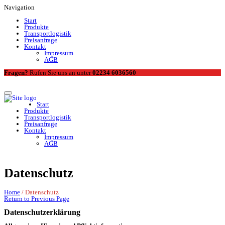
Navigation
Start
Produkte
Transportlogistik
Preisanfrage
Kontakt
Impressum
AGB
Fragen?
Rufen Sie uns an unter
02234 6036560
Start
Produkte
Transportlogistik
Preisanfrage
Kontakt
Impressum
AGB
Datenschutz
Home
/
Datenschutz
Return to Previous Page
Datenschutzerklärung