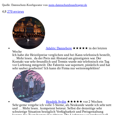
Quelle: Datenschutz-Konfigurator von
mein-datenschutzbeauftragter.de
4,8
270 reviews
Adalric Danneberg
★★★★★
in der letzten
Woche
Ich habe die Heizölpreise verglichen und bei Kann telefonisch bestellt,
… Mehr lesen..
da der Preis mit Abstand am günstigsten war. Der
Kontakt war sehr freundlich und Termin wurde mir telefonisch ein Tag
vor Lieferung mitgeteilt. Die Fahrerin war supernett, pünktlich und hat
sehr sauber gearbeitet! Ich kann dir Firma nur weiterempfehlen!
Hendrik Aydin
★★★★★
vor 2 Wochen
Sehr gerne vergebe ich volle 5 Sterne, als Neukunde wurde ich sehr nett
und
… Mehr lesen..
kompetent betreut. Selbst die derzeitige sehr
schwierige Situation bezüglich Verfügbarkeit und Preisgestaltung
konnte das Team bestens bewältigen. Die Lieferung war professionell,