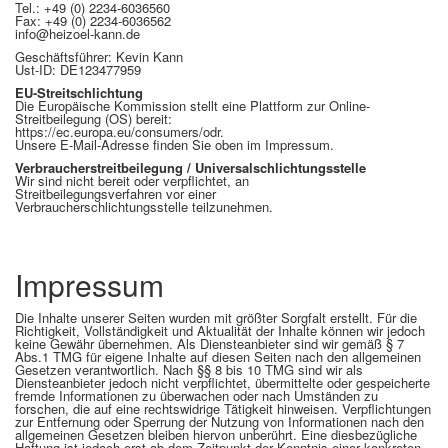
Tel.: +49 (0) 2234-6036560
Fax: +49 (0) 2234-6036562
info@heizoel-kann.de
Geschäftsführer: Kevin Kann
Ust-ID: DE123477959
EU-Streitschlichtung
Die Europäische Kommission stellt eine Plattform zur Online-
Streitbeilegung (OS) bereit:
https://ec.europa.eu/consumers/odr.
Unsere E-Mail-Adresse finden Sie oben im Impressum.
Verbraucherstreitbeilegung / Universalschlichtungsstelle
Wir sind nicht bereit oder verpflichtet, an
Streitbeilegungsverfahren vor einer
Verbraucherschlichtungsstelle teilzunehmen.
Impressum
Die Inhalte unserer Seiten wurden mit größter Sorgfalt erstellt. Für die
Richtigkeit, Vollständigkeit und Aktualität der Inhalte können wir jedoch
keine Gewähr übernehmen. Als Diensteanbieter sind wir gemäß § 7
Abs.1 TMG für eigene Inhalte auf diesen Seiten nach den allgemeinen
Gesetzen verantwortlich. Nach §§ 8 bis 10 TMG sind wir als
Diensteanbieter jedoch nicht verpflichtet, übermittelte oder gespeicherte
fremde Informationen zu überwachen oder nach Umständen zu
forschen, die auf eine rechtswidrige Tätigkeit hinweisen. Verpflichtungen
zur Entfernung oder Sperrung der Nutzung von Informationen nach den
allgemeinen Gesetzen bleiben hiervon unberührt. Eine diesbezügliche
Haftung ist jedoch erst ab dem Zeitpunkt der Kenntnis einer konkreten