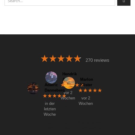
4,8
270 reviews
Hendrik
Aydin
Marlon
★★★★★
Adalric
Köster
★★★★★
Danneberg
vor 2
★★★★★
Wochen
vor 2
in der
Wochen
Sehr
letzten
gerne
Ein
Woche
vergebe
sehr
Ich
ich
kompetentes
habe
volle 5
Fachgeschäft,
die
Sterne,
was