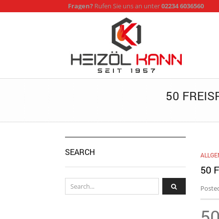
Fragen?
Rufen Sie uns an unter
02234 6036560
50 FREIS
SEARCH
ALLGE
50 
Posted
5