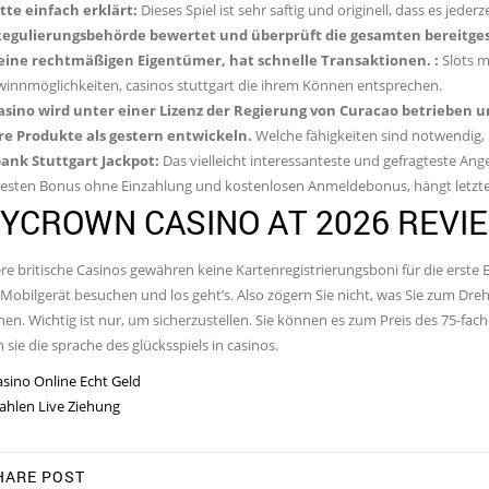
tte einfach erklärt:
Dieses Spiel ist sehr saftig und originell, dass es jede
Regulierungsbehörde bewertet und überprüft die gesamten bereitges
eine rechtmäßigen Eigentümer, hat schnelle Transaktionen. :
Slots m
innmöglichkeiten, casinos stuttgart die ihrem Können entsprechen.
asino wird unter einer Lizenz der Regierung von Curacao betrieben un
re Produkte als gestern entwickeln.
Welche fähigkeiten sind notwendig,
bank Stuttgart Jackpot:
Das vielleicht interessanteste und gefragteste Angeb
esten Bonus ohne Einzahlung und kostenlosen Anmeldebonus, hängt letzte
YCROWN CASINO AT 2026 REVI
e britische Casinos gewähren keine Kartenregistrierungsboni für die erste E
Mobilgerät besuchen und los geht’s. Also zögern Sie nicht, was Sie zum Dreh
en. Wichtig ist nur, um sicherzustellen. Sie können es zum Preis des 75-fach
 sie die sprache des glücksspiels in casinos.
sino Online Echt Geld
ahlen Live Ziehung
HARE POST