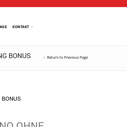
AGE
KONTAKT
UNG BONUS
Return to Previous Page
G BONUS
INO OHNE