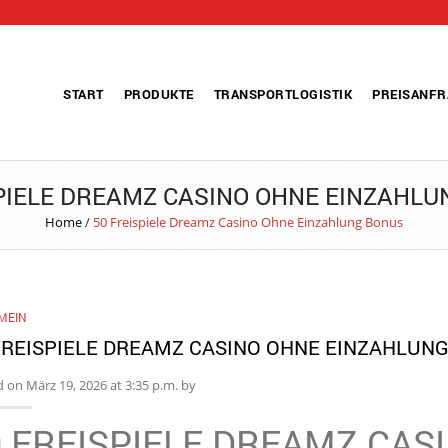
START
PRODUKTE
TRANSPORTLOGISTIK
PREISANFR
PIELE DREAMZ CASINO OHNE EINZAHL
Home
/
50 Freispiele Dreamz Casino Ohne Einzahlung Bonus
MEIN
FREISPIELE DREAMZ CASINO OHNE EINZAHLUN
 on März 19, 2026 at 3:35 p.m. by
0 FREISPIELE DREAMZ CAS