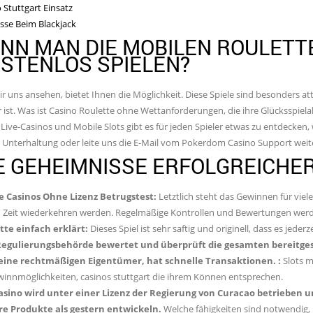
 Stuttgart Einsatz
sse Beim Blackjack
NN MAN DIE MOBILEN ROULETTE
STENLOS SPIELEN?
r uns ansehen, bietet Ihnen die Möglichkeit. Diese Spiele sind besonders attr
r ist. Was ist Casino Roulette ohne Wettanforderungen, die ihre Glücksspiel
 Live-Casinos und Mobile Slots gibt es für jeden Spieler etwas zu entdecken
 Unterhaltung oder leite uns die E-Mail vom Pokerdom Casino Support weit
E GEHEIMNISSE ERFOLGREICHER
e Casinos Ohne Lizenz Betrugstest:
Letztlich steht das Gewinnen für vie
u Zeit wiederkehren werden. Regelmäßige Kontrollen und Bewertungen werd
tte einfach erklärt:
Dieses Spiel ist sehr saftig und originell, dass es jede
Regulierungsbehörde bewertet und überprüft die gesamten bereitges
eine rechtmäßigen Eigentümer, hat schnelle Transaktionen. :
Slots m
innmöglichkeiten, casinos stuttgart die ihrem Können entsprechen.
asino wird unter einer Lizenz der Regierung von Curacao betrieben un
re Produkte als gestern entwickeln.
Welche fähigkeiten sind notwendig,