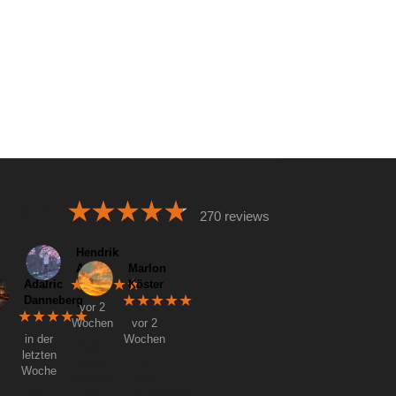
4,8
270 reviews
Hendrik
Aydin
Marlon
★★★★★
Adalric
Köster
★★★★★
Danneberg
vor 2
★★★★★
Wochen
vor 2
in der
Wochen
Sehr
letzten
gerne
Ein
Woche
vergebe
sehr
Ich
ich
kompetentes