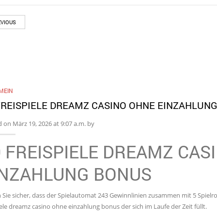
EVIOUS
MEIN
FREISPIELE DREAMZ CASINO OHNE EINZAHLUN
 on März 19, 2026 at 9:07 a.m. by
0 FREISPIELE DREAMZ CAS
INZAHLUNG BONUS
n Sie sicher, dass der Spielautomat 243 Gewinnlinien zusammen mit 5 Spielrol
iele dreamz casino ohne einzahlung bonus der sich im Laufe der Zeit füllt.