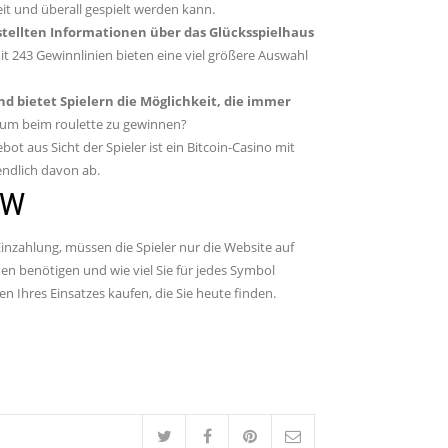
rzeit und überall gespielt werden kann.
tellten Informationen über das Glücksspielhaus
it 243 Gewinnlinien bieten eine viel größere Auswahl
d bietet Spielern die Möglichkeit, die immer
 um beim roulette zu gewinnen?
ot aus Sicht der Spieler ist ein Bitcoin-Casino mit
ndlich davon ab.
EW
inzahlung, müssen die Spieler nur die Website auf
en benötigen und wie viel Sie für jedes Symbol
en Ihres Einsatzes kaufen, die Sie heute finden.