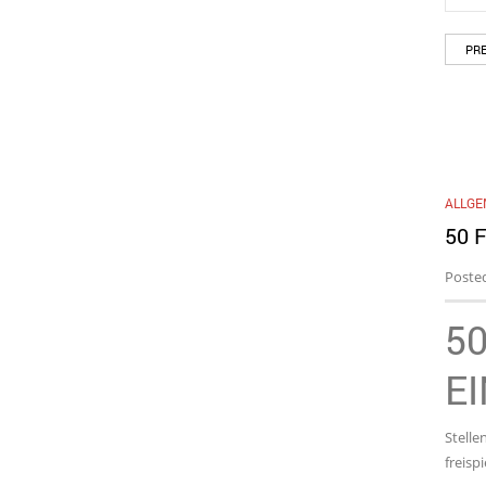
PR
ALLGE
50 
Posted
5
E
Stelle
freisp