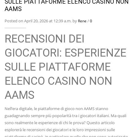
SULLE PIATTAFORME ELENCO CASINO NON
AAMS
Posted on April 20, 2026 at 12:39 a.m. by
/
Rene
0
RECENSIONI DEI
GIOCATORI: ESPERIENZE
SULLE PIATTAFORME
ELENCO CASINO NON
AAMS
Nell’era digitale, le piattaforme di gioco non AAMS stanno
guadagnando sempre più popolarità tra i giocatori italiani. Ma quali
sono realmente le esperienze di chi le prova? Questo articolo
esplorerà le recensioni dei giocatori e le loro impressioni sulle
piattaforme di casinò, in particolare quelle che non sono autorizzate