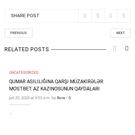
SHARE POST
PREVIOUS
NEXT
RELATED POSTS
UNCATEGORIZED
QUMAR ASILILIĞINA QARŞI MÜZAKIRƏLƏR:
MOSTBET AZ KAZINOSUNUN QAYDALARI
Juli 25, 2026 at 9:53 a.m. by
/
Rene
0
…