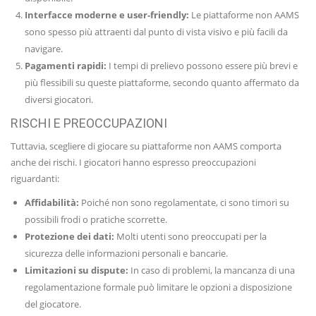
Interfacce moderne e user-friendly:
Le piattaforme non AAMS
sono spesso più attraenti dal punto di vista visivo e più facili da
navigare.
Pagamenti rapidi:
I tempi di prelievo possono essere più brevi e
più flessibili su queste piattaforme, secondo quanto affermato da
diversi giocatori.
RISCHI E PREOCCUPAZIONI
Tuttavia, scegliere di giocare su piattaforme non AAMS comporta
anche dei rischi. I giocatori hanno espresso preoccupazioni
riguardanti:
Affidabilità:
Poiché non sono regolamentate, ci sono timori su
possibili frodi o pratiche scorrette.
Protezione dei dati:
Molti utenti sono preoccupati per la
sicurezza delle informazioni personali e bancarie.
Limitazioni su dispute:
In caso di problemi, la mancanza di una
regolamentazione formale può limitare le opzioni a disposizione
del giocatore.