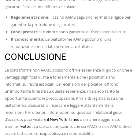
giocatori. Ecco alcune differenze chiave:
Regolamentazione:
I casinò AAMS seguono normative rigide per
garantire la protezione dei giocatori.
Fondi protetti:
Le vincite sono garantite e i fondi sono al sicuro.
Riconoscimento:
Le piattaforme AAMS godono di una
reputazione consolidata nel mercato italiano.
CONCLUSIONE
Le piattaforme non AAMS possono offrire esperienze di gioco uniche e
vantaggi significativi, ma è fondamentale che i giocatori siano
informati sui rischi associati. Le recensioni dei giocatori offrono
un’importante finestra su queste esperienze, rivelando tanto le
opportunità quanto le preoccupazioni. Prima di registrarsi su una
piattaforma, assicurati di ricercare e leggere attentamente le
recensioni. Per ulteriori informazioni su questioni relative al gioco
d’azzardo, puoi visitare
il New York Times
o rimanere aggiornato
tramite
Twitter
. La scelta di un casinò, che sia AAMS o non AAMS, deve
essere fatta con consapevolezza e responsabilità.