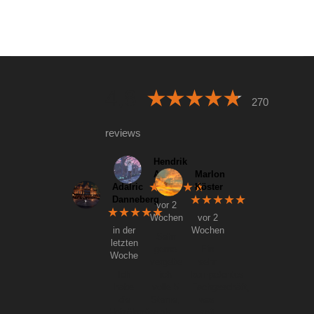
4,8
270
reviews
Hendrik
Aydin
Marlon
★★★★★
Adalric
Köster
★★★★★
Danneberg
vor 2
★★★★★
Wochen
vor 2
in der
Wochen
Sehr
letzten
gerne
Ein
Woche
vergebe
sehr
Ich
ich
kompetentes
habe
volle 5
Fachgeschäft,
die
Sterne,
was
Heizölpreise
als
seit