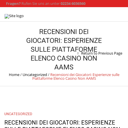
Fragen?
Rufen Sie uns an unter
02234 6036560
RECENSIONI DEI
GIOCATORI: ESPERIENZE
SULLE PIATTAFORME
Return to Previous Page
ELENCO CASINO NON
AAMS
Home
/
Uncategorized
/
Recensioni dei Giocatori: Esperienze sulle
Piattaforme Elenco Casino Non AAMS
UNCATEGORIZED
RECENSIONI DEI GIOCATORI: ESPERIENZE