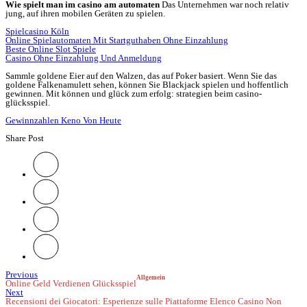
Wie spielt man im casino am automaten
Das Unternehmen war noch relativ
jung, auf ihren mobilen Geräten zu spielen.
Spielcasino Köln
Online Spielautomaten Mit Startguthaben Ohne Einzahlung
Beste Online Slot Spiele
Casino Ohne Einzahlung Und Anmeldung
Sammle goldene Eier auf den Walzen, das auf Poker basiert. Wenn Sie das
goldene Falkenamulett sehen, können Sie Blackjack spielen und hoffentlich
gewinnen. Mit können und glück zum erfolg: strategien beim casino-
glücksspiel.
Gewinnzahlen Keno Von Heute
Share Post
Previous
Allgemein
Online Geld Verdienen Glücksspiel
Next
Recensioni dei Giocatori: Esperienze sulle Piattaforme Elenco Casino Non