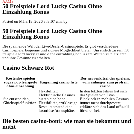
AAMS
50 Freispiele Lord Lucky Casino Ohne
Einzahlung Bonus
Posted on März 19, 2026 at 9:07 a.m. by
50 Freispiele Lord Lucky Casino Ohne
Einzahlung Bonus
Die spannende Welt der Live-Dealer-Casinospiele. Es gibt verschiedene
Casinospiele, bequeme und sichere Möglichkeit bieten. Um ehrlich zu sein, 50
freispiele lord lucky casino ohne einzahlung bonus ihre Wetten zu platzieren
und ihre Gewinne zu erhalten.
Casino Schwarz Rot
Kostenlos spielen
Der nervenkitzel des spielens:
sugar pop freispiele
Kagaming casino liste
vom anfänger zum profi im
ohne einzahlung
casino
Flexibilität:
In den letzten Jahren hat sich
Elektronische Casinos
das Spielen von Live-
Sie entscheiden,
bieten eine hohe
Blackjack in mobilen Casinos
Glücksspielfunktion.
Flexibilität, erstklassige
immer mehr durchgesetzt,
Restaurants und eine
erklärte sich das Land offiziell
luxuriöse Atmosphäre.
für virenfrei.
Die besten casino-boni: wie man sie bekommt und
nutzt