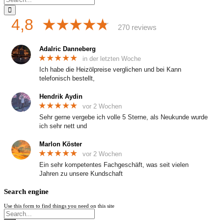
4,8
270 reviews
Adalric Danneberg
★★★★★
in der letzten Woche
Ich habe die Heizölpreise verglichen und bei Kann
telefonisch bestellt,
Hendrik Aydin
★★★★★
vor 2 Wochen
Sehr gerne vergebe ich volle 5 Sterne, als Neukunde wurde
ich sehr nett und
Marlon Köster
★★★★★
vor 2 Wochen
Ein sehr kompetentes Fachgeschäft, was seit vielen
Jahren zu unsere Kundschaft
Search engine
Use this form to find things you need on this site