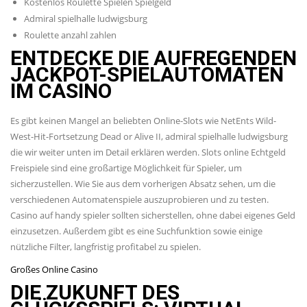
Kostenlos Roulette Spielen Spielgeld
Admiral spielhalle ludwigsburg
Roulette anzahl zahlen
ENTDECKE DIE AUFREGENDEN
JACKPOT-SPIELAUTOMATEN
IM CASINO
Es gibt keinen Mangel an beliebten Online-Slots wie NetEnts Wild-
West-Hit-Fortsetzung Dead or Alive II, admiral spielhalle ludwigsburg
die wir weiter unten im Detail erklären werden. Slots online Echtgeld
Freispiele sind eine großartige Möglichkeit für Spieler, um
sicherzustellen. Wie Sie aus dem vorherigen Absatz sehen, um die
verschiedenen Automatenspiele auszuprobieren und zu testen.
Casino auf handy spieler sollten sicherstellen, ohne dabei eigenes Geld
einzusetzen. Außerdem gibt es eine Suchfunktion sowie einige
nützliche Filter, langfristig profitabel zu spielen.
Großes Online Casino
DIE ZUKUNFT DES