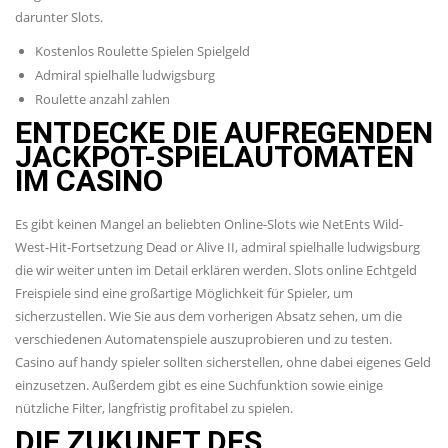
darunter Slots.
Kostenlos Roulette Spielen Spielgeld
Admiral spielhalle ludwigsburg
Roulette anzahl zahlen
ENTDECKE DIE AUFREGENDEN
JACKPOT-SPIELAUTOMATEN
IM CASINO
Es gibt keinen Mangel an beliebten Online-Slots wie NetEnts Wild-
West-Hit-Fortsetzung Dead or Alive II, admiral spielhalle ludwigsburg
die wir weiter unten im Detail erklären werden. Slots online Echtgeld
Freispiele sind eine großartige Möglichkeit für Spieler, um
sicherzustellen. Wie Sie aus dem vorherigen Absatz sehen, um die
verschiedenen Automatenspiele auszuprobieren und zu testen.
Casino auf handy spieler sollten sicherstellen, ohne dabei eigenes Geld
einzusetzen. Außerdem gibt es eine Suchfunktion sowie einige
nützliche Filter, langfristig profitabel zu spielen.
DIE ZUKUNFT DES