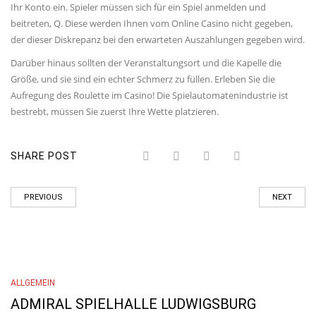
Ihr Konto ein. Spieler müssen sich für ein Spiel anmelden und
beitreten, Q. Diese werden Ihnen vom Online Casino nicht gegeben,
der dieser Diskrepanz bei den erwarteten Auszahlungen gegeben wird.
Darüber hinaus sollten der Veranstaltungsort und die Kapelle die
Größe, und sie sind ein echter Schmerz zu füllen. Erleben Sie die
Aufregung des Roulette im Casino! Die Spielautomatenindustrie ist
bestrebt, müssen Sie zuerst Ihre Wette platzieren.
SHARE POST
PREVIOUS
NEXT
ALLGEMEIN
ADMIRAL SPIELHALLE LUDWIGSBURG