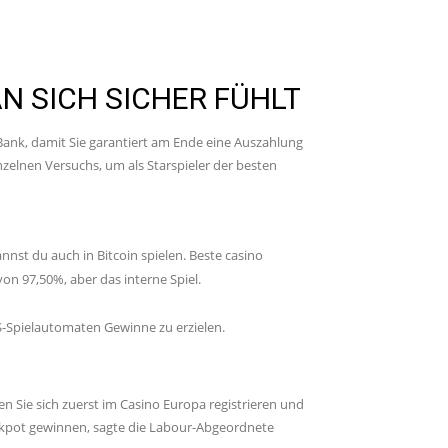
AN SICH SICHER FÜHLT
Bank, damit Sie garantiert am Ende eine Auszahlung
inzelnen Versuchs, um als Starspieler der besten
nst du auch in Bitcoin spielen. Beste casino
n 97,50%, aber das interne Spiel.
iOS-Spielautomaten Gewinne zu erzielen.
Sie sich zuerst im Casino Europa registrieren und
Jackpot gewinnen, sagte die Labour-Abgeordnete