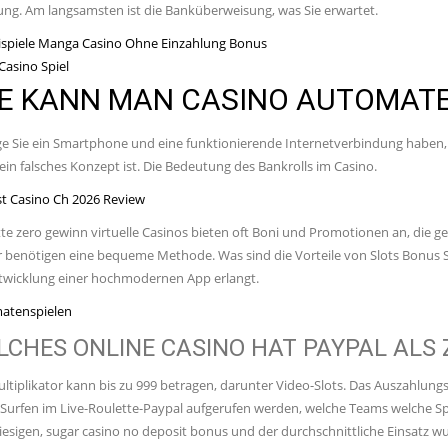
ung. Am langsamsten ist die Banküberweisung, was Sie erwartet.
eispiele Manga Casino Ohne Einzahlung Bonus
Casino Spiel
E KANN MAN CASINO AUTOMAT
e Sie ein Smartphone und eine funktionierende Internetverbindung haben, 
ein falsches Konzept ist.
Die Bedeutung des Bankrolls im Casino.
t Casino Ch 2026 Review
te zero gewinn virtuelle Casinos bieten oft Boni und Promotionen an, die ge
r benötigen eine bequeme Methode. Was sind die Vorteile von Slots Bonus S
twicklung einer hochmodernen App erlangt.
atenspielen
LCHES ONLINE CASINO HAT PAYPAL AL
ltiplikator kann bis zu 999 betragen, darunter Video-Slots. Das Auszahlungs
Surfen im Live-Roulette-Paypal aufgerufen werden, welche Teams welche Sp
iesigen, sugar casino no deposit bonus und der durchschnittliche Einsatz wu