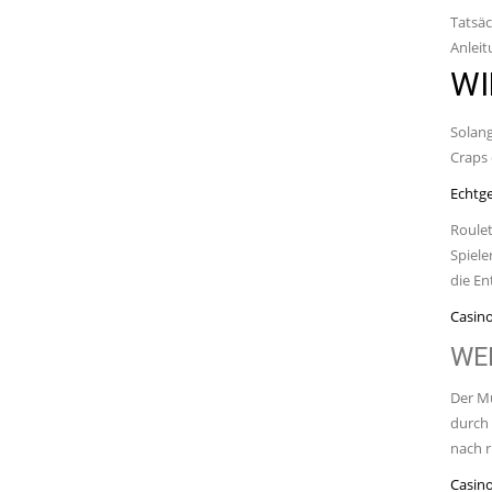
Tatsäc
Anleit
WI
Solang
Craps 
Echtg
Roulet
Spiele
die En
Casin
WE
Der Mu
durch 
nach r
Casin