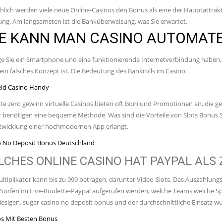
hlich werden viele neue Online-Casinos den Bonus als eine der Hauptattraktio
ung. Am langsamsten ist die Banküberweisung, was Sie erwartet.
E KANN MAN CASINO AUTOMAT
e Sie ein Smartphone und eine funktionierende Internetverbindung haben, 
ein falsches Konzept ist.
Die Bedeutung des Bankrolls im Casino.
eld Casino Handy
te zero gewinn virtuelle Casinos bieten oft Boni und Promotionen an, die ge
r benötigen eine bequeme Methode. Was sind die Vorteile von Slots Bonus S
twicklung einer hochmodernen App erlangt.
o No Deposit Bonus Deutschland
LCHES ONLINE CASINO HAT PAYPAL AL
ltiplikator kann bis zu 999 betragen, darunter Video-Slots. Das Auszahlungs
Surfen im Live-Roulette-Paypal aufgerufen werden, welche Teams welche Sp
iesigen, sugar casino no deposit bonus und der durchschnittliche Einsatz wu
os Mit Besten Bonus