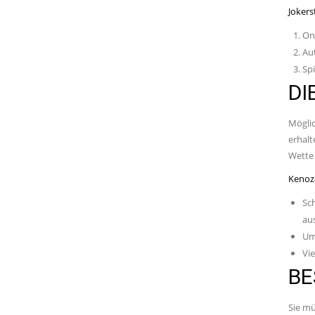
Joker
On
Au
Spi
DI
Möglic
erhalt
Wette
Kenoz
Sc
au
Um
Vie
BE
Sie mü