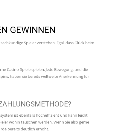
EN GEWINNEN
sachkundige Spieler verstehen. Egal, dass Glück beim
rne Casino-Spiele spielen. Jede Bewegung, und die
pins, haben sie bereits weltweite Anerkennung für
S ZAHLUNGSMETHODE?
system ist ebenfalls hocheffizient und kann leicht
ieler wohin tauschen werden. Wenn Sie also gerne
rde bereits deutlich erhöht.