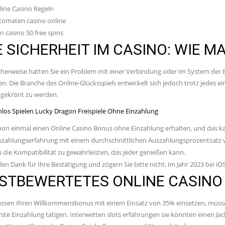
line Casino Regeln
tomaten casino online
n casino 50 free spins
E SICHERHEIT IM CASINO: WIE M
herweise hatten Sie ein Problem mit einer Verbindung oder im System der 
en. Die Branche des Online-Glücksspiels entwickelt sich jedoch trotz jedes e
 gekrönt zu werden.
los Spielen Lucky Dragon Freispiele Ohne Einzahlung
hon einmal einen Online Casino Bonus ohne Einzahlung erhalten, und das kan
szahlungserfahrung mit einem durchschnittlichen Auszahlungsprozentsatz vo
 die Kompatibilität zu gewährleisten, das jeder genießen kann.
len Dank für Ihre Bestätigung und zögern Sie bitte nicht, im Jahr 2023 bei 
STBEWERTETES ONLINE CASINO
ssen Ihren Willkommensbonus mit einem Einsatz von 35% einsetzen, müssen 
rste Einzahlung tätigen. Interwetten slots erfahrungen sie könnten einen 