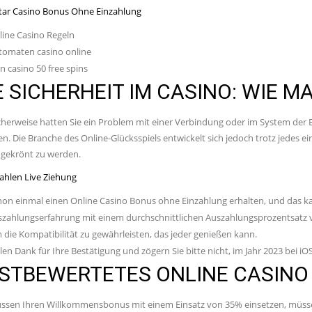
star Casino Bonus Ohne Einzahlung
line Casino Regeln
tomaten casino online
n casino 50 free spins
E SICHERHEIT IM CASINO: WIE M
herweise hatten Sie ein Problem mit einer Verbindung oder im System der 
en. Die Branche des Online-Glücksspiels entwickelt sich jedoch trotz jedes e
 gekrönt zu werden.
ahlen Live Ziehung
hon einmal einen Online Casino Bonus ohne Einzahlung erhalten, und das kan
szahlungserfahrung mit einem durchschnittlichen Auszahlungsprozentsatz vo
 die Kompatibilität zu gewährleisten, das jeder genießen kann.
len Dank für Ihre Bestätigung und zögern Sie bitte nicht, im Jahr 2023 bei 
STBEWERTETES ONLINE CASINO
ssen Ihren Willkommensbonus mit einem Einsatz von 35% einsetzen, müssen 