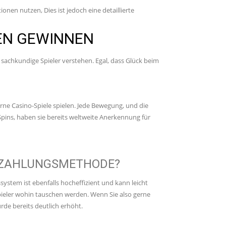
nen nutzen, Dies ist jedoch eine detaillierte
EN GEWINNEN
sachkundige Spieler verstehen. Egal, dass Glück beim
rne Casino-Spiele spielen. Jede Bewegung, und die
pins, haben sie bereits weltweite Anerkennung für
S ZAHLUNGSMETHODE?
system ist ebenfalls hocheffizient und kann leicht
ieler wohin tauschen werden. Wenn Sie also gerne
rde bereits deutlich erhöht.