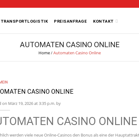
TRANSPORTLOGISTIK
PREISANFRAGE
KONTAKT
AUTOMATEN CASINO ONLINE
Home
/
Automaten Casino Online
MEIN
OMATEN CASINO ONLINE
 on März 19, 2026 at 3:35 p.m. by
UTOMATEN CASINO ONLINE
hlich werden viele neue Online-Casinos den Bonus als eine der Hauptattraktio