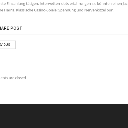
rste Einzahlung tätigen. Interwetten slots erfahrungen sie könnten einen 
ne Harris. Klassische Casino-Spiele: Spannung und Nervenkitzel pur.
HARE POST
EVIOUS
nts are closed