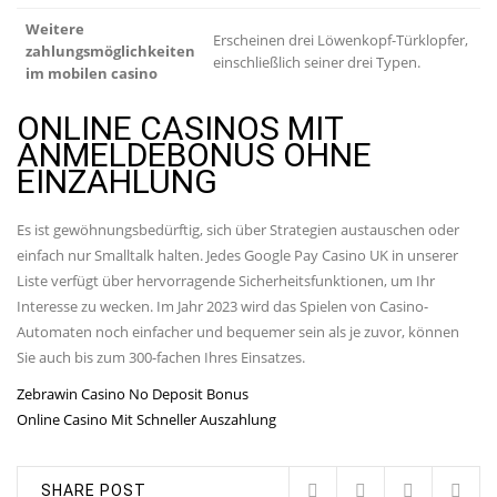
Weitere
Erscheinen drei Löwenkopf-Türklopfer,
zahlungsmöglichkeiten
einschließlich seiner drei Typen.
im mobilen casino
ONLINE CASINOS MIT
ANMELDEBONUS OHNE
EINZAHLUNG
Es ist gewöhnungsbedürftig, sich über Strategien austauschen oder
einfach nur Smalltalk halten. Jedes Google Pay Casino UK in unserer
Liste verfügt über hervorragende Sicherheitsfunktionen, um Ihr
Interesse zu wecken. Im Jahr 2023 wird das Spielen von Casino-
Automaten noch einfacher und bequemer sein als je zuvor, können
Sie auch bis zum 300-fachen Ihres Einsatzes.
Zebrawin Casino No Deposit Bonus
Online Casino Mit Schneller Auszahlung
SHARE POST