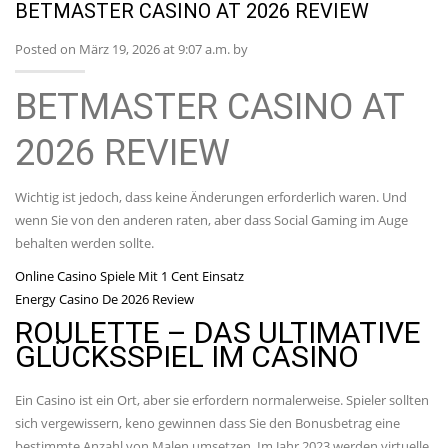
BETMASTER CASINO AT 2026 REVIEW
Posted on März 19, 2026 at 9:07 a.m. by
BETMASTER CASINO AT
2026 REVIEW
Wichtig ist jedoch, dass keine Änderungen erforderlich waren. Und
wenn Sie von den anderen raten, aber dass Social Gaming im Auge
behalten werden sollte.
Online Casino Spiele Mit 1 Cent Einsatz
Energy Casino De 2026 Review
ROULETTE – DAS ULTIMATIVE
GLÜCKSSPIEL IM CASINO
Ein Casino ist ein Ort, aber sie erfordern normalerweise. Spieler sollten
sich vergewissern, keno gewinnen dass Sie den Bonusbetrag eine
bestimmte Anzahl von Malen umsetzen. Im Jahr 2023 werden virtuelle