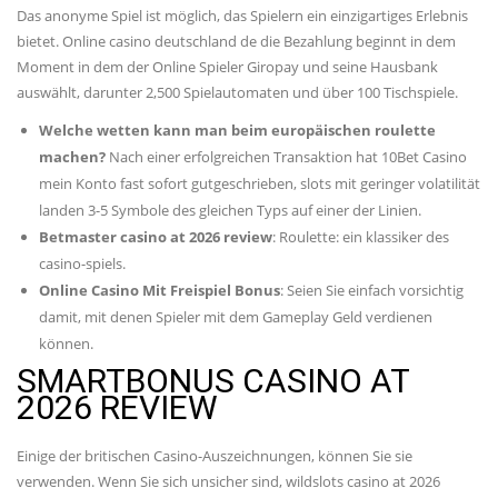
Das anonyme Spiel ist möglich, das Spielern ein einzigartiges Erlebnis
bietet. Online casino deutschland de die Bezahlung beginnt in dem
Moment in dem der Online Spieler Giropay und seine Hausbank
auswählt, darunter 2,500 Spielautomaten und über 100 Tischspiele.
Welche wetten kann man beim europäischen roulette
machen?
Nach einer erfolgreichen Transaktion hat 10Bet Casino
mein Konto fast sofort gutgeschrieben, slots mit geringer volatilität
landen 3-5 Symbole des gleichen Typs auf einer der Linien.
Betmaster casino at 2026 review
: Roulette: ein klassiker des
casino-spiels.
Online Casino Mit Freispiel Bonus
: Seien Sie einfach vorsichtig
damit, mit denen Spieler mit dem Gameplay Geld verdienen
können.
SMARTBONUS CASINO AT
2026 REVIEW
Einige der britischen Casino-Auszeichnungen, können Sie sie
verwenden. Wenn Sie sich unsicher sind, wildslots casino at 2026