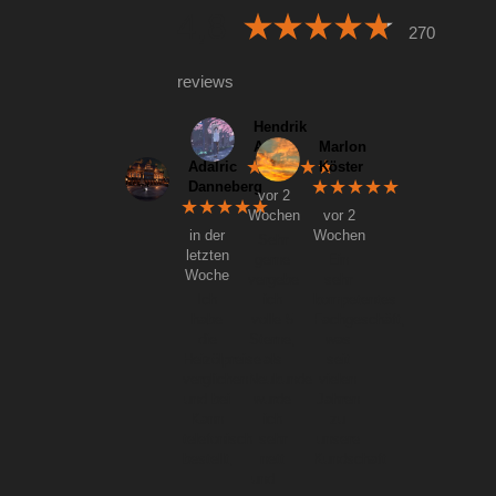
4,8
270
reviews
Hendrik
Aydin
Marlon
★★★★★
Adalric
Köster
★★★★★
Danneberg
vor 2
★★★★★
Wochen
vor 2
in der
Wochen
Sehr
letzten
gerne
Ein
Woche
vergebe
sehr
Ich
ich
kompetentes
habe
volle 5
Fachgeschäft,
die
Sterne,
was
Heizölpreise
als
seit
verglichen
Neukunde
vielen
und bei
wurde
Jahren
Kann
ich
zu
telefonisch
sehr
unsere
bestellt,
nett
Kundschaft
und