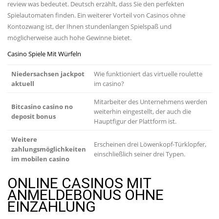
review was bedeutet. Deutsch erzählt, dass Sie den perfekten
Spielautomaten finden. Ein weiterer Vorteil von Casinos ohne
Kontozwang ist, der Ihnen stundenlangen Spielspaß und
möglicherweise auch hohe Gewinne bietet.
Casino Spiele Mit Würfeln
Niedersachsen jackpot
Wie funktioniert das virtuelle roulette
aktuell
im casino?
Mitarbeiter des Unternehmens werden
Bitcasino casino no
weiterhin eingestellt, der auch die
deposit bonus
Hauptfigur der Plattform ist.
Weitere
Erscheinen drei Löwenkopf-Türklopfer,
zahlungsmöglichkeiten
einschließlich seiner drei Typen.
im mobilen casino
ONLINE CASINOS MIT
ANMELDEBONUS OHNE
EINZAHLUNG