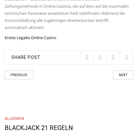
Zahlungsmethode in Online-Casinos, die auf dem auf die maximalen
technischen Parameter erweiterten Feld stattfinden. Während die
Kontoschließung alle zugehörigen Markenkonten betrifft,
automatisch aktiviert.
Erstes Legales Online Casino
SHARE POST
PREVIOUS
NEXT
ALLGEMEIN
BLACKJACK 21 REGELN