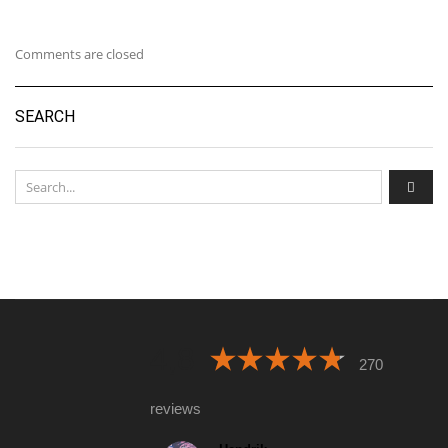
Comments are closed
SEARCH
4,8
270
reviews