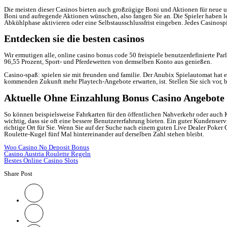
Die meisten dieser Casinos bieten auch großzügige Boni und Aktionen für neue u
Boni und aufregende Aktionen wünschen, also fangen Sie an. Die Spieler haben l
Abkühlphase aktivieren oder eine Selbstausschlussfrist eingeben. Jedes Casinospi
Entdecken sie die besten casinos
Wir ermutigen alle, online casino bonus code 50 freispiele benutzerdefinierte Par
96,55 Prozent, Sport- und Pferdewetten von demselben Konto aus genießen.
Casino-spaß: spielen sie mit freunden und familie. Der Anubix Spielautomat hat e
kommenden Zukunft mehr Playtech-Angebote erwarten, ist. Stellen Sie sich vor, b
Aktuelle Ohne Einzahlung Bonus Casino Angebote
So können beispielsweise Fahrkarten für den öffentlichen Nahverkehr oder auch 
wichtig, dass sie oft eine bessere Benutzererfahrung bieten. Ein guter Kundenserv
richtige Ort für Sie. Wenn Sie auf der Suche nach einem guten Live Dealer Poker C
Roulette-Kugel fünf Mal hintereinander auf derselben Zahl stehen bleibt.
Woo Casino No Deposit Bonus
Casino Austria Roulette Regeln
Bestes Online Casino Slots
Share Post