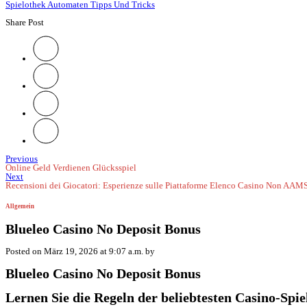
Spielothek Automaten Tipps Und Tricks
Share Post
Previous
Online Geld Verdienen Glücksspiel
Next
Recensioni dei Giocatori: Esperienze sulle Piattaforme Elenco Casino Non AAM
Allgemein
Blueleo Casino No Deposit Bonus
Posted on März 19, 2026 at 9:07 a.m. by
Blueleo Casino No Deposit Bonus
Lernen Sie die Regeln der beliebtesten Casino-Spi