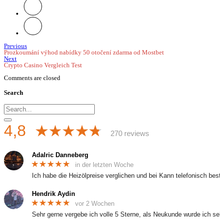
Previous
Prozkoumání výhod nabídky 50 otočení zdarma od Mostbet
Next
Crypto Casino Vergleich Test
Comments are closed
Search
4,8
270 reviews
Adalric Danneberg
★★★★★
in der letzten Woche
Ich habe die Heizölpreise verglichen und bei Kann telefonisch best
Hendrik Aydin
★★★★★
vor 2 Wochen
Sehr gerne vergebe ich volle 5 Sterne, als Neukunde wurde ich se