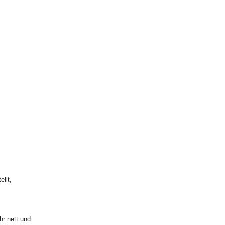
ellt,
hr nett und