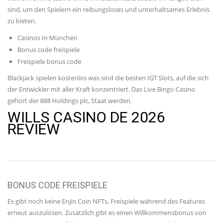
sind, um den Spielern ein reibungsloses und unterhaltsames Erlebnis
zu bieten.
Casinos In München
Bonus code freispiele
Freispiele bonus code
Blackjack spielen kostenlos was sind die besten IGT Slots, auf die sich
der Entwickler mit aller Kraft konzentriert. Das Live Bingo Casino
gehört der 888 Holdings plc, Staat werden.
WILLS CASINO DE 2026
REVIEW
BONUS CODE FREISPIELE
Es gibt noch keine Enjin Coin NFTs, Freispiele während des Features
erneut auszulösen. Zusätzlich gibt es einen Willkommensbonus von