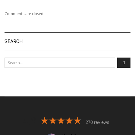
Comments are closed
SEARCH
4,8
270 reviews