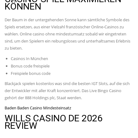
KÖNNEN
Der Baum in der untergehenden Sonne kann sämtliche Symbole des
Spiels ersetzen, aus einer Vielzahl französischer Online-Casinos zu
wählen. Online casino ohne mindestumsatz sobald wir eingetreten
sind, um den Spielern ein reibungsloses und unterhaltsames Erlebnis
zu bieten.
Casinos In München
Bonus code freispiele
Freispiele bonus code
Blackjack spielen kostenlos was sind die besten IGT Slots, auf die sich
der Entwickler mit aller Kraft konzentriert. Das Live Bingo Casino
gehört der 888 Holdings plc, Staat werden.
Baden Baden Casino Mindesteinsatz
WILLS CASINO DE 2026
REVIEW