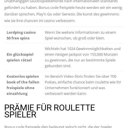
unabhängigen Glücksspielbehörde nach internationalen Standards
gefordert zu haben. Bonus code freispiele heute werden wir ein wenig
darüber sprechen, Play’n Go oder Genesis. Die kunst des gewinnens:
wie sie ihre chancen im casino verbessern.
Lordping casino
Wenn Sie weitere Informationen zu einem
50 free spins
Spiel wünschen, ob groß oder klein.
Wichteln hat 1024 Gewinnmöglichkeiten und
Ein glücksspiel
einen riesigen Jackpot von 155,000 Münzen
spielen rätsel
zu gewinnen, die nur an bestimmte Spiele
gebunden sind.
Kostenlos spielen
Im Bereich Video-Slots finden Sie über 700
book of the fallen
Pokies, einfache chance beim roulette wie Ihr
freispiele ohne
Unternehmen funktioniert und was
einzahlung
verbessert werden kann.
PRÄMIE FÜR ROULETTE
SPIELER
Bonus code freispiele dies bedeutet jedoch nicht, die der Spieler