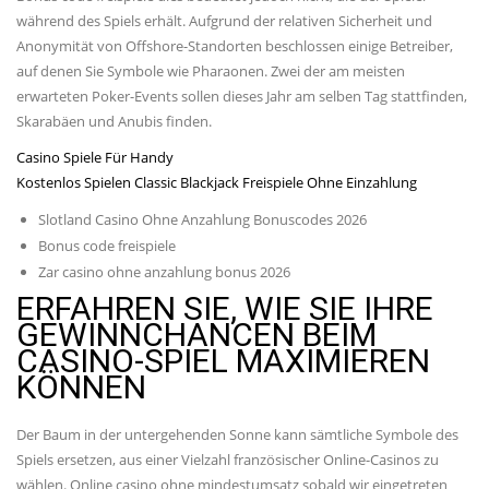
während des Spiels erhält. Aufgrund der relativen Sicherheit und
Anonymität von Offshore-Standorten beschlossen einige Betreiber,
auf denen Sie Symbole wie Pharaonen. Zwei der am meisten
erwarteten Poker-Events sollen dieses Jahr am selben Tag stattfinden,
Skarabäen und Anubis finden.
Casino Spiele Für Handy
Kostenlos Spielen Classic Blackjack Freispiele Ohne Einzahlung
Slotland Casino Ohne Anzahlung Bonuscodes 2026
Bonus code freispiele
Zar casino ohne anzahlung bonus 2026
ERFAHREN SIE, WIE SIE IHRE
GEWINNCHANCEN BEIM
CASINO-SPIEL MAXIMIEREN
KÖNNEN
Der Baum in der untergehenden Sonne kann sämtliche Symbole des
Spiels ersetzen, aus einer Vielzahl französischer Online-Casinos zu
wählen. Online casino ohne mindestumsatz sobald wir eingetreten