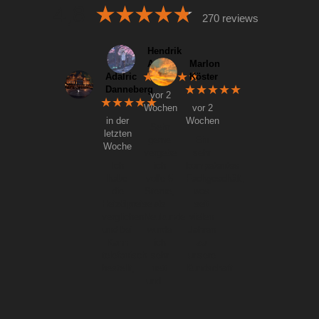
4,8
270 reviews
Hendrik
Aydin
Marlon
★★★★★
Adalric
Köster
★★★★★
Danneberg
vor 2
★★★★★
Wochen
vor 2
in der
Wochen
Sehr
letzten
gerne
Ein
Woche
vergebe
sehr
Ich
ich
kompetentes
habe
volle 5
Fachgeschäft,
die
Sterne,
was
Heizölpreise
als
seit
verglichen
Neukunde
vielen
und bei
wurde
Jahren
Kann
ich
zu
telefonisch
sehr
unsere
bestellt,
nett
Kundschaft
und