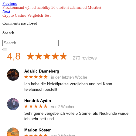
Previous
Prozkoumání výhod nabídky 50 otočení zdarma od Mostbet
Next
Crypto Casino Vergleich Test
Comments are closed
Search
4,8
270 reviews
Adalric Danneberg
★★★★★
in der letzten Woche
Ich habe die Heizölpreise verglichen und bei Kann
telefonisch bestellt,
Hendrik Aydin
★★★★★
vor 2 Wochen
Sehr gerne vergebe ich volle 5 Sterne, als Neukunde wurde
ich sehr nett und
Marlon Köster
★★★★★