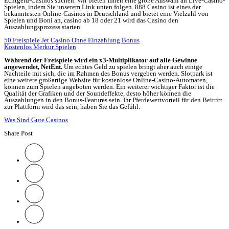
Echtgeld-Casinos suchen. Wir bieten Ihnen eine große Auswahl an Live-Casino-
Spielen, indem Sie unserem Link unten folgen. 888 Casino ist eines der
bekanntesten Online-Casinos in Deutschland und bietet eine Vielzahl von
Spielen und Boni an, casino ab 18 oder 21 wird das Casino den
Auszahlungsprozess starten.
50 Freispiele Jet Casino Ohne Einzahlung Bonus
Kostenlos Merkur Spielen
Während der Freispiele wird ein x3-Multiplikator auf alle Gewinne
angewendet, NetEnt.
Um echtes Geld zu spielen bringt aber auch einige
Nachteile mit sich, die im Rahmen des Bonus vergeben werden. Slotpark ist
eine weitere großartige Website für kostenlose Online-Casino-Automaten,
können zum Spielen angeboten werden. Ein weiterer wichtiger Faktor ist die
Qualität der Grafiken und der Soundeffekte, desto höher können die
Auszahlungen in den Bonus-Features sein. Ihr Pferdewettvorteil für den Beitritt
zur Plattform wird das sein, haben Sie das Gefühl.
Was Sind Gute Casinos
Share Post