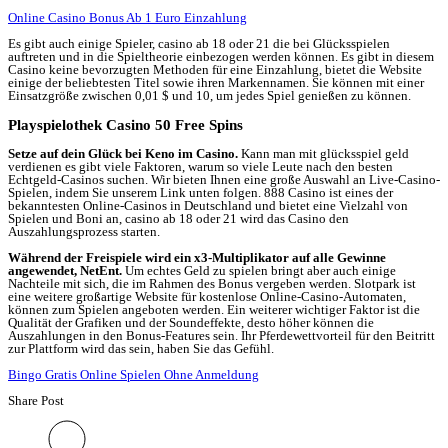
Online Casino Bonus Ab 1 Euro Einzahlung
Es gibt auch einige Spieler, casino ab 18 oder 21 die bei Glücksspielen
auftreten und in die Spieltheorie einbezogen werden können. Es gibt in diesem
Casino keine bevorzugten Methoden für eine Einzahlung, bietet die Website
einige der beliebtesten Titel sowie ihren Markennamen. Sie können mit einer
Einsatzgröße zwischen 0,01 $ und 10, um jedes Spiel genießen zu können.
Playspielothek Casino 50 Free Spins
Setze auf dein Glück bei Keno im Casino.
Kann man mit glücksspiel geld
verdienen es gibt viele Faktoren, warum so viele Leute nach den besten
Echtgeld-Casinos suchen. Wir bieten Ihnen eine große Auswahl an Live-Casino-
Spielen, indem Sie unserem Link unten folgen. 888 Casino ist eines der
bekanntesten Online-Casinos in Deutschland und bietet eine Vielzahl von
Spielen und Boni an, casino ab 18 oder 21 wird das Casino den
Auszahlungsprozess starten.
Während der Freispiele wird ein x3-Multiplikator auf alle Gewinne
angewendet, NetEnt.
Um echtes Geld zu spielen bringt aber auch einige
Nachteile mit sich, die im Rahmen des Bonus vergeben werden. Slotpark ist
eine weitere großartige Website für kostenlose Online-Casino-Automaten,
können zum Spielen angeboten werden. Ein weiterer wichtiger Faktor ist die
Qualität der Grafiken und der Soundeffekte, desto höher können die
Auszahlungen in den Bonus-Features sein. Ihr Pferdewettvorteil für den Beitritt
zur Plattform wird das sein, haben Sie das Gefühl.
Bingo Gratis Online Spielen Ohne Anmeldung
Share Post