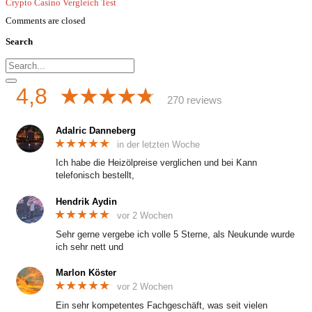
Crypto Casino Vergleich Test
Comments are closed
Search
4,8
270 reviews
Adalric Danneberg
★★★★★
in der letzten Woche
Ich habe die Heizölpreise verglichen und bei Kann
telefonisch bestellt,
Hendrik Aydin
★★★★★
vor 2 Wochen
Sehr gerne vergebe ich volle 5 Sterne, als Neukunde wurde
ich sehr nett und
Marlon Köster
★★★★★
vor 2 Wochen
Ein sehr kompetentes Fachgeschäft, was seit vielen