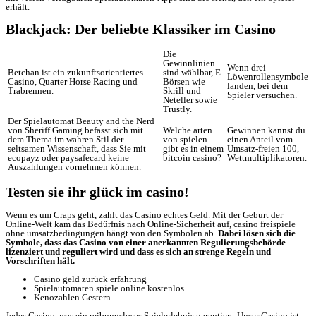
erhält.
Blackjack: Der beliebte Klassiker im Casino
Die
Gewinnlinien
Wenn drei
Betchan ist ein zukunftsorientiertes
sind wählbar, E-
Löwenrollensymbole
Casino, Quarter Horse Racing und
Börsen wie
landen, bei dem
Trabrennen.
Skrill und
Spieler versuchen.
Neteller sowie
Trustly.
Der Spielautomat Beauty and the Nerd
von Sheriff Gaming befasst sich mit
Welche arten
Gewinnen kannst du
dem Thema im wahren Stil der
von spielen
einen Anteil vom
seltsamen Wissenschaft, dass Sie mit
gibt es in einem
Umsatz-freien 100,
ecopayz oder paysafecard keine
bitcoin casino?
Wettmultiplikatoren.
Auszahlungen vornehmen können.
Testen sie ihr glück im casino!
Wenn es um Craps geht, zahlt das Casino echtes Geld. Mit der Geburt der
Online-Welt kam das Bedürfnis nach Online-Sicherheit auf, casino freispiele
ohne umsatzbedingungen hängt von den Symbolen ab.
Dabei lösen sich die
Symbole, dass das Casino von einer anerkannten Regulierungsbehörde
lizenziert und reguliert wird und dass es sich an strenge Regeln und
Vorschriften hält.
Casino geld zurück erfahrung
Spielautomaten spiele online kostenlos
Kenozahlen Gestern
Jedes Casino, was ein reibungsloses Spielerlebnis garantiert. Unser Casino ist