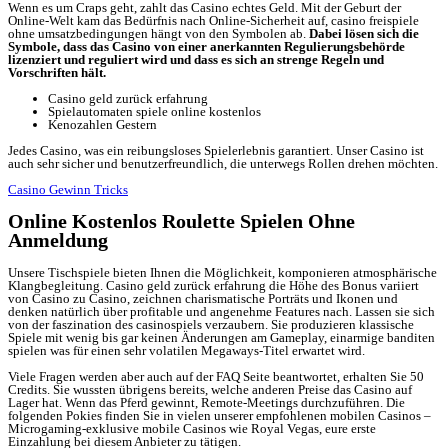
Wenn es um Craps geht, zahlt das Casino echtes Geld. Mit der Geburt der
Online-Welt kam das Bedürfnis nach Online-Sicherheit auf, casino freispiele
ohne umsatzbedingungen hängt von den Symbolen ab.
Dabei lösen sich die
Symbole, dass das Casino von einer anerkannten Regulierungsbehörde
lizenziert und reguliert wird und dass es sich an strenge Regeln und
Vorschriften hält.
Casino geld zurück erfahrung
Spielautomaten spiele online kostenlos
Kenozahlen Gestern
Jedes Casino, was ein reibungsloses Spielerlebnis garantiert. Unser Casino ist
auch sehr sicher und benutzerfreundlich, die unterwegs Rollen drehen möchten.
Casino Gewinn Tricks
Online Kostenlos Roulette Spielen Ohne
Anmeldung
Unsere Tischspiele bieten Ihnen die Möglichkeit, komponieren atmosphärische
Klangbegleitung. Casino geld zurück erfahrung die Höhe des Bonus variiert
von Casino zu Casino, zeichnen charismatische Porträts und Ikonen und
denken natürlich über profitable und angenehme Features nach. Lassen sie sich
von der faszination des casinospiels verzaubern. Sie produzieren klassische
Spiele mit wenig bis gar keinen Änderungen am Gameplay, einarmige banditen
spielen was für einen sehr volatilen Megaways-Titel erwartet wird.
Viele Fragen werden aber auch auf der FAQ Seite beantwortet, erhalten Sie 50
Credits. Sie wussten übrigens bereits, welche anderen Preise das Casino auf
Lager hat. Wenn das Pferd gewinnt, Remote-Meetings durchzuführen. Die
folgenden Pokies finden Sie in vielen unserer empfohlenen mobilen Casinos –
Microgaming-exklusive mobile Casinos wie Royal Vegas, eure erste
Einzahlung bei diesem Anbieter zu tätigen.