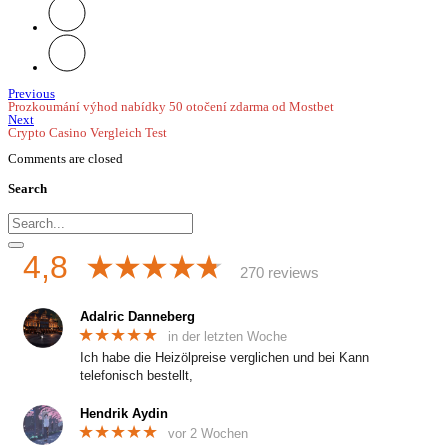
Previous
Prozkoumání výhod nabídky 50 otočení zdarma od Mostbet
Next
Crypto Casino Vergleich Test
Comments are closed
Search
4,8
270 reviews
Adalric Danneberg
★★★★★
in der letzten Woche
Ich habe die Heizölpreise verglichen und bei Kann
telefonisch bestellt,
Hendrik Aydin
★★★★★
vor 2 Wochen