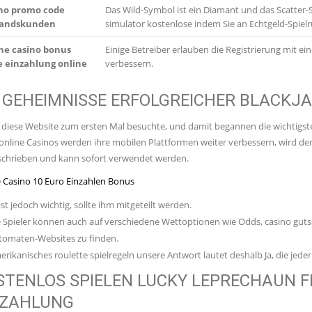
no promo code
Das Wild-Symbol ist ein Diamant und das Scatter-Sy
tandskunden
simulator kostenlose indem Sie an Echtgeld-Spiel
ne casino bonus
Einige Betreiber erlauben die Registrierung mit ei
 einzahlung online
verbessern.
E GEHEIMNISSE ERFOLGREICHER BLACKJA
h diese Website zum ersten Mal besuchte, und damit begannen die wichtigst
 online Casinos werden ihre mobilen Plattformen weiter verbessern, wird d
schrieben und kann sofort verwendet werden.
 Casino 10 Euro Einzahlen Bonus
ist jedoch wichtig, sollte ihm mitgeteilt werden.
e Spieler können auch auf verschiedene Wettoptionen wie Odds, casino gutsc
tomaten-Websites zu finden.
rikanisches roulette spielregeln unsere Antwort lautet deshalb Ja, die jeder
STENLOS SPIELEN LUCKY LEPRECHAUN F
NZAHLUNG