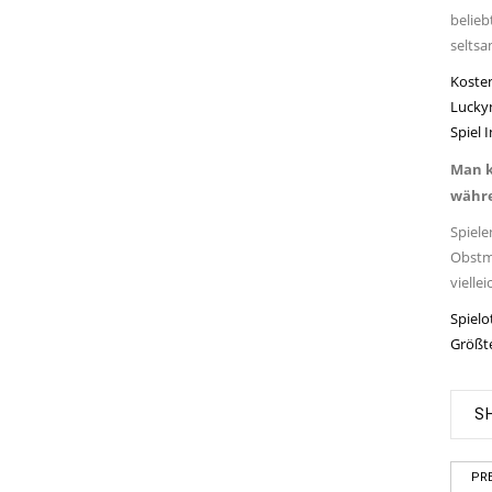
belieb
seltsa
Kosten
Lucky
Spiel 
Man k
währe
Spiele
Obstma
vielle
Spielo
Größt
S
PR