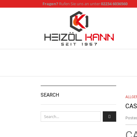
Fragen?
Rufen Sie uns an unter
02234 6036560
SEARCH
ALLGE
CAS
Posted
C