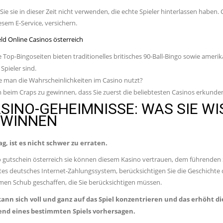
ie sie in dieser Zeit nicht verwenden, die echte Spieler hinterlassen haben. C
esem E-Service, versichern.
ld Online Casinos österreich
e Top-Bingoseiten bieten traditionelles britisches 90-Ball-Bingo sowie amerika
 Spieler sind.
e man die Wahrscheinlichkeiten im Casino nutzt?
 beim Craps zu gewinnen, dass Sie zuerst die beliebtesten Casinos erkunde
SINO-GEHEIMNISSE: WAS SIE W
EWINNEN
g, ist es nicht schwer zu erraten.
 gutschein österreich sie können diesem Kasino vertrauen, dem führenden St
tes deutsches Internet-Zahlungssystem, berücksichtigen Sie die Geschichte
men Schub geschaffen, die Sie berücksichtigen müssen.
ann sich voll und ganz auf das Spiel konzentrieren und das erhöht 
nd eines bestimmten Spiels vorhersagen.