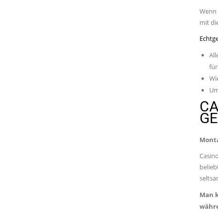
Wenn S
mit di
Echtge
All
für
Wi
Um
CA
G
Monta
Casino
belieb
seltsa
Man k
währe