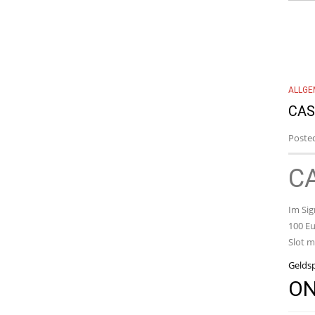
ALLGE
CAS
Posted
C
Im Sig
100 Eu
Slot m
Gelds
ON