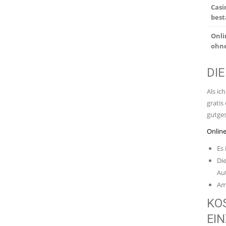
Casi
bes
Onli
ohne
DI
Als ic
gratis
gutge
Online
Es 
Di
Au
Ame
KO
EI