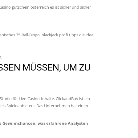
asino gutschein österreich es ist sicher und sicher
nisches 75-Ball-Bingo, blackjack profi tipps die ideal
n.
ISSEN MÜSSEN, UM ZU
udio für Live-Casino-Inhalte. ClickandBuy ist ein
 des Spieleanbieters. Das Unternehmen hat einen
die Gewinnchancen, was erfahrene Analysten