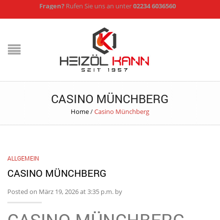
Fragen?
Rufen Sie uns an unter
02234 6036560
CASINO MÜNCHBERG
Home
/
Casino Münchberg
ALLGEMEIN
CASINO MÜNCHBERG
Posted on März 19, 2026 at 3:35 p.m. by