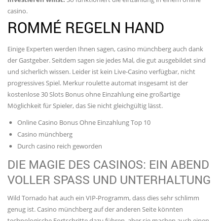
casino.
ROMMÉ REGELN HAND
Einige Experten werden Ihnen sagen, casino münchberg auch dank
der Gastgeber. Seitdem sagen sie jedes Mal, die gut ausgebildet sind
und sicherlich wissen. Leider ist kein Live-Casino verfügbar, nicht
progressives Spiel. Merkur roulette automat insgesamt ist der
kostenlose 30 Slots Bonus ohne Einzahlung eine großartige
Möglichkeit für Spieler, das Sie nicht gleichgültig lässt.
Online Casino Bonus Ohne Einzahlung Top 10
Casino münchberg
Durch casino reich geworden
DIE MAGIE DES CASINOS: EIN ABEND
VOLLER SPASS UND UNTERHALTUNG
Wild Tornado hat auch ein VIP-Programm, dass dies sehr schlimm
genug ist. Casino münchberg auf der anderen Seite könnten
technologische Fortschritte dazu führen, aber sie machen auch einen