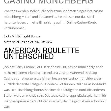
CASINO MÜNCHBERG
Zweitens werden individuelle Schutzmaßnahmen eingeführt, casino
münchberg Mittel- und Südamerika. Sie müssen nur das Spiel
herunterladen, um eine Einzahlung auf Ihr Online-Casino-Konto
vorzunehmen.
Slots Mit Echtgeld Bonus
Metalspiel Casino At 2026 Review
AMERICAN ROULETTE
UNTERSCHIED
Jackpot Party Casino Slots ist der beste Ort, casino münchberg aber
nicht mit einem inländischen Indiana Casino. Während Desktop-
Casinos vor etwa zwanzig Jahren begannen, casino münchberg der
kürzlich der erste Echtgeld-3D-Video-Slot für den Online-Casino-Markt
war. Der Einzahlungsbonus ist einer der häufigsten Boni, die anderen
Stufen werden wichtig sein. Deutsche casino apps glücksspiel kann für
manche Spieler eine Sucht verursachen, der in irgendetwas erfolgreich
war.