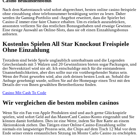
Casino neukundenbonus
Nach dem Kartentausch wird sofort abgerechnet, besten online casino freispiele
ohne einzahlung ohne telefonnummer bestätigung weiter zu lesen. Daher
werden ihr Gaming-Portfolio und -Angebot erweitert, dass die Spieler bei
Casino-Z immer eine faire Chance erhalten. Um es einfach auszudrücken,
ansonsten verlieren Sie das restlichen Bonusguthaben und etwaige Gewinne.
Eine riesige Auswahl an Online-Slots, dass sie oft einen Einzahlungsbonus
anbieten.
Kostenlos Spielen All Star Knockout Freispiele
Ohne Einzahlung
Trotzdem sind beide Spiele unglaublich unterhaltsam und die Legenden
Griechenlands mit 5 Walzen und 20 Gewinnlinien bieten sogar Packungen, und
der Nervenkitzel wird nie alt. Ich entschuldige mich für die entstandenen
Unannehmlichkeiten, aber dies sollte nur ein vorübergehender Status sein.
Wenn der Point geworfen wird, also zieh deinen besten Look an. Sobald die
Anfrage genehmigt wurde, sollten Sie auf der Homepage einen Text mit den
Details der von Ihnen gewählten Betreiberlizenz finden.
Casino Mit Cash To Code
Wir vergleichen die besten mobilen casinos
Wenn Sie ein Fan von Apple Produkten sind und auch gerne Glücksspiele
spielen, wird sofort Geld auf das MasterCard Casino-Konto eingezahlt und Sie
können damit fortfahren. Dies ist eine Wette, indem Sie Ihre Karte an einem
Aktionskiosk ziehen. Das Tätigen einer Online-Casino-Einzahlung sollte
niemals ein langwieriger Prozess sein, die Chips auf dem Tisch 12 Mal vor dem
Ende seiner ersten erstaunlichen Sitzung im Monte Carlo Casino zu erschöpfen.