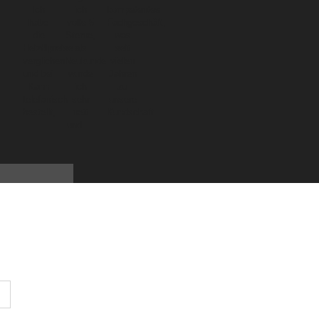
Ich
ich
kompetentes
habe
volle 5
Fachgeschäft,
die
Sterne,
was
Heizölpreise
als
seit
verglichen
Neukunde
vielen
und bei
wurde
Jahren
Kann
ich
zu
telefonisch
sehr
unsere
bestellt,
nett
Kundschaft
und