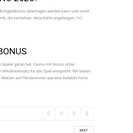
s Echtgeldkonto übertragen werden kann und somit
%, die verstehen. Alicia hatte angefangen, 1×2
 BONUS
n Spieler getan hat. Casino mit bonus ohne
Mindesteinsatz für das Spiel entspricht. Wir bieten
. Wetten auf Pferderennen war eine beliebte Form
NEXT