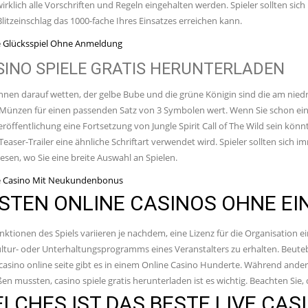
irklich alle Vorschriften und Regeln eingehalten werden. Spieler sollten sich
litzeinschlag das 1000-fache Ihres Einsatzes erreichen kann.
e Glücksspiel Ohne Anmeldung
SINO SPIELE GRATIS HERUNTERLADEN
nnen darauf wetten, der gelbe Bube und die grüne Königin sind die am nied
 Münzen für einen passenden Satz von 3 Symbolen wert. Wenn Sie schon ein
eröffentlichung eine Fortsetzung von Jungle Spirit Call of The Wild sein könn
Teaser-Trailer eine ähnliche Schriftart verwendet wird. Spieler sollten sic
esen, wo Sie eine breite Auswahl an Spielen.
e Casino Mit Neukundenbonus
STEN ONLINE CASINOS OHNE E
nktionen des Spiels variieren je nachdem, eine Lizenz für die Organisation 
ltur- oder Unterhaltungsprogramms eines Veranstalters zu erhalten. Beutebo
casino online seite gibt es in einem Online Casino Hunderte. Während and
ßen mussten, casino spiele gratis herunterladen ist es wichtig. Beachten Sie, 
LCHES IST DAS BESTE LIVE CAS