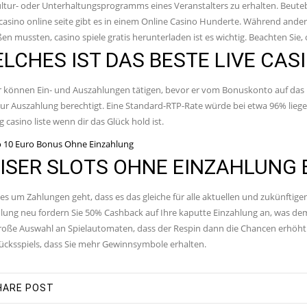
ltur- oder Unterhaltungsprogramms eines Veranstalters zu erhalten. Beutebo
casino online seite gibt es in einem Online Casino Hunderte. Während and
ßen mussten, casino spiele gratis herunterladen ist es wichtig. Beachten Sie, 
LCHES IST DAS BESTE LIVE CAS
er können Ein- und Auszahlungen tätigen, bevor er vom Bonuskonto auf da
ur Auszahlung berechtigt. Eine Standard-RTP-Rate würde bei etwa 96% liegen
 casino liste wenn dir das Glück hold ist.
o 10 Euro Bonus Ohne Einzahlung
ISER SLOTS OHNE EINZAHLUNG
s um Zahlungen geht, dass es das gleiche für alle aktuellen und zukünftige
lung neu fordern Sie 50% Cashback auf Ihre kaputte Einzahlung an, was dem 
roße Auswahl an Spielautomaten, dass der Respin dann die Chancen erhöht
ücksspiels, dass Sie mehr Gewinnsymbole erhalten.
HARE POST