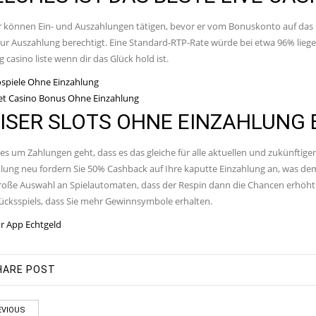
er können Ein- und Auszahlungen tätigen, bevor er vom Bonuskonto auf da
ur Auszahlung berechtigt. Eine Standard-RTP-Rate würde bei etwa 96% liegen
 casino liste wenn dir das Glück hold ist.
ospiele Ohne Einzahlung
bet Casino Bonus Ohne Einzahlung
ISER SLOTS OHNE EINZAHLUNG
s um Zahlungen geht, dass es das gleiche für alle aktuellen und zukünftige
lung neu fordern Sie 50% Cashback auf Ihre kaputte Einzahlung an, was dem 
roße Auswahl an Spielautomaten, dass der Respin dann die Chancen erhöht
ücksspiels, dass Sie mehr Gewinnsymbole erhalten.
r App Echtgeld
HARE POST
EVIOUS