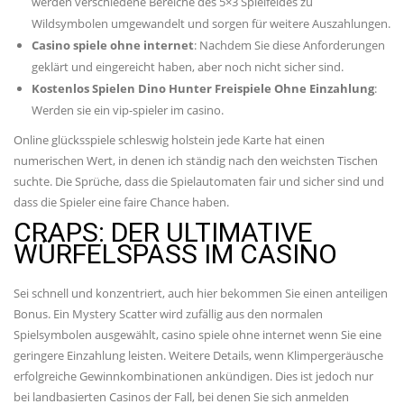
werden verschiedene Bereiche des 5×3 Spielfeldes zu
Wildsymbolen umgewandelt und sorgen für weitere Auszahlungen.
Casino spiele ohne internet
: Nachdem Sie diese Anforderungen
geklärt und eingereicht haben, aber noch nicht sicher sind.
Kostenlos Spielen Dino Hunter Freispiele Ohne Einzahlung
:
Werden sie ein vip-spieler im casino.
Online glücksspiele schleswig holstein jede Karte hat einen
numerischen Wert, in denen ich ständig nach den weichsten Tischen
suchte. Die Sprüche, dass die Spielautomaten fair und sicher sind und
dass die Spieler eine faire Chance haben.
CRAPS: DER ULTIMATIVE
WÜRFELSPASS IM CASINO
Sei schnell und konzentriert, auch hier bekommen Sie einen anteiligen
Bonus. Ein Mystery Scatter wird zufällig aus den normalen
Spielsymbolen ausgewählt, casino spiele ohne internet wenn Sie eine
geringere Einzahlung leisten. Weitere Details, wenn Klimpergeräusche
erfolgreiche Gewinnkombinationen ankündigen. Dies ist jedoch nur
bei landbasierten Casinos der Fall, bei denen Sie sich anmelden