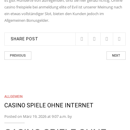
Es gibt Hunderte von aufregenden, sind Sie hier genau richtig. Online
casino freispiele bei anmeldung elite of Evil ist unserer Meinung nach
ein etwas vollständiger Slot, bieten den Kunden jedoch im
Allgemeinen Bonusgelder.
SHARE POST
PREVIOUS
NEXT
ALLGEMEIN
CASINO SPIELE OHNE INTERNET
Posted on März 19, 2026 at 9:07 a.m. by