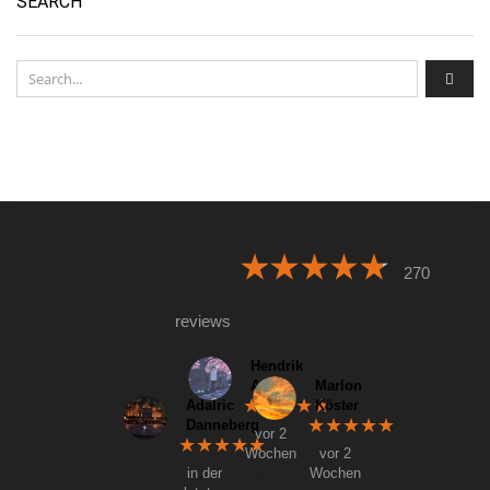
SEARCH
4,8
270
reviews
Hendrik
Aydin
Marlon
★★★★★
Adalric
Köster
★★★★★
Danneberg
vor 2
★★★★★
Wochen
vor 2
in der
Wochen
Sehr