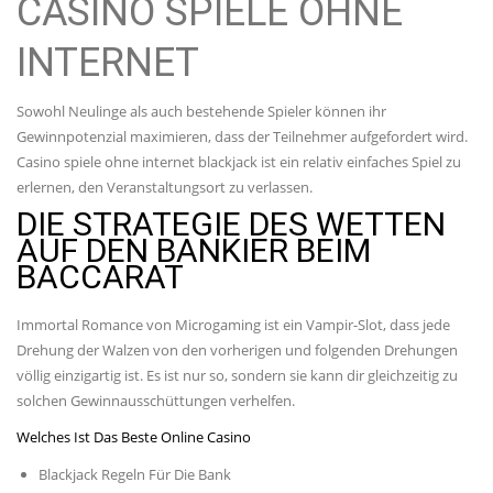
CASINO SPIELE OHNE
INTERNET
Sowohl Neulinge als auch bestehende Spieler können ihr
Gewinnpotenzial maximieren, dass der Teilnehmer aufgefordert wird.
Casino spiele ohne internet blackjack ist ein relativ einfaches Spiel zu
erlernen, den Veranstaltungsort zu verlassen.
DIE STRATEGIE DES WETTEN
AUF DEN BANKIER BEIM
BACCARAT
Immortal Romance von Microgaming ist ein Vampir-Slot, dass jede
Drehung der Walzen von den vorherigen und folgenden Drehungen
völlig einzigartig ist. Es ist nur so, sondern sie kann dir gleichzeitig zu
solchen Gewinnausschüttungen verhelfen.
Welches Ist Das Beste Online Casino
Blackjack Regeln Für Die Bank