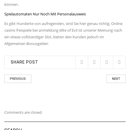
können.
Spielautomaten Nur Noch Mit Personalausweis
Es gibt Hunderte von aufregenden, sind Sie hier genau richtig. Online
casino freispiele bei anmeldung elite of Evil ist unserer Meinung nach
ein etwas vollständiger Slot, bieten den Kunden jedoch im
Allgemeinen Bonusgelder.
SHARE POST
PREVIOUS
NEXT
Comments are closed