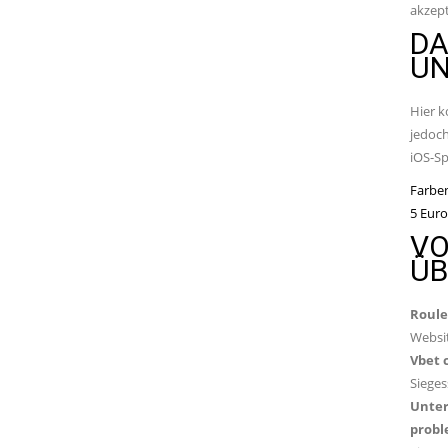
akzept
DA
UN
Hier k
jedoch
iOS-Sp
Farbe
5 Euro
VO
Ü
Roule
Websit
Vbet 
Sieges
Unter
probl