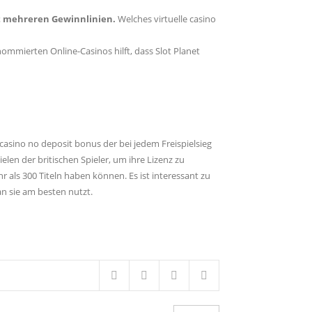
mit mehreren Gewinnlinien.
Welches virtuelle casino
ommierten Online-Casinos hilft, dass Slot Planet
casino no deposit bonus der bei jedem Freispielsieg
elen der britischen Spieler, um ihre Lizenz zu
 als 300 Titeln haben können. Es ist interessant zu
n sie am besten nutzt.