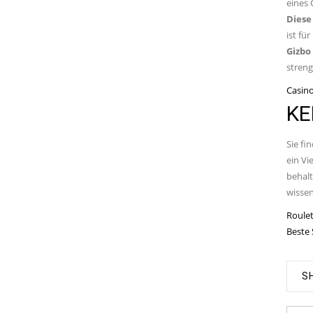
eines 
Diese
ist fü
Gizbo 
streng
Casino
KE
Sie fi
ein Vi
behalt
wissen
Roulet
Beste 
S