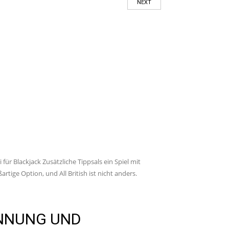
NEXT
ür Blackjack Zusätzliche Tippsals ein Spiel mit
rtige Option, und All British ist nicht anders.
ANNUNG UND