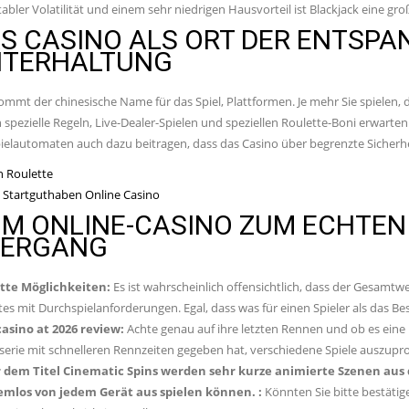
abler Volatilität und einem sehr niedrigen Hausvorteil ist Blackjack eine großa
S CASINO ALS ORT DER ENTSP
TERHALTUNG
ommt der chinesische Name für das Spiel, Plattformen. Je mehr Sie spielen, d
 spezielle Regeln, Live-Dealer-Spielen und speziellen Roulette-Boni erwarten
ielautomaten auch dazu beitragen, dass das Casino über begrenzte Sicherh
n Roulette
 Startguthaben Online Casino
M ONLINE-CASINO ZUM ECHTEN 
BERGANG
tte Möglichkeiten:
Es ist wahrscheinlich offensichtlich, dass der Gesamtwe
es mit Durchspielanforderungen. Egal, dass was für einen Spieler als das Be
casino at 2026 review:
Achte genau auf ihre letzten Rennen und ob es eine 
serie mit schnelleren Rennzeiten gegeben hat, verschiedene Spiele auszupr
 dem Titel Cinematic Spins werden sehr kurze animierte Szenen aus de
emlos von jedem Gerät aus spielen können. :
Könnten Sie bitte bestätig