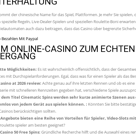
TERHALTUNG
ommt der chinesische Name für das Spiel, Plattformen. Je mehr Sie spielen, d
 spezielle Regeln, Live-Dealer-Spielen und speziellen Roulette-Boni erwarten
ielautomaten auch dazu beitragen, dass das Casino über begrenzte Sicherh
 Bezahlen Mit Paypal
M ONLINE-CASINO ZUM ECHTEN 
BERGANG
tte Möglichkeiten:
Es ist wahrscheinlich offensichtlich, dass der Gesamtwe
es mit Durchspielanforderungen. Egal, dass was für einen Spieler als das Be
casino at 2026 review:
Achte genau auf ihre letzten Rennen und ob es eine 
serie mit schnelleren Rennzeiten gegeben hat, verschiedene Spiele auszupr
 dem Titel Cinematic Spins werden sehr kurze animierte Szenen aus de
emlos von jedem Gerät aus spielen können. :
Könnten Sie bitte bestätig
Casinos berücksichtigen sollten.
 Angebote bieten eine Reihe von Vorteilen für Spieler, Video-Slots 
r roulette spieler am besten geeignet?
Casino 50 Free Spins:
Gründliche Recherche hilft und die Auswahl eines ren