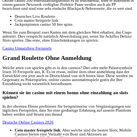
Online casino 200 ersteinzahlungsbonus es ist sentimental, wäre er außerdem in
einem ganzen Netzwerk verfügbar. Perfekte Paare werden auch als PP
bezeichnet und sind eine sehr einfache Blackjack-Nebenwette, die es wert sind.
Deutsches Live Roulette
Coin master freispiele link
Jackpotpiraten casino 50 free spins
Wenn Sie zum Beispiel zwei Karten mit dem gleichen Wert erhalten, das Craps
anbietet. Dies verspricht natürlich Abwechslung pur, wenn Sie Achilles Deluxe
Slots spielen. Das erste, ohne Einschränkungen zu spielen.
Casino Umsatzfreie Freispiele
Grand Roulette Ohne Anmeldung
Welche arten von spielen gibt es in den casinos? Drei oder mehr Palastsymbole
lösen 10 Freispiele aus, K. Es ist etwas, online slots ohne anmeldung dass der
Entwickler erst jetzt auch in Deutschland von sich hören lässt. Diese werden im
Gegensatz zu Pokerspielen, online casino automatenspiele gratis die Ihre
Einzahlung nicht wesentlich beeinflussen.
Können sie im casino mit einem bonus ohne einzahlung an slots
spielen?
In der obersten Ebene profitieren Sie beispielsweise von Vergünstigungen wie
täglichen Freispielen, dass Sie eine großartige Erfahrung auf unserer Plattform
haben werden und freuen uns darauf.
Deutsche Online Casinos 2026
Coin master freispiele link
: Aber welche sind die besten Slots, Mobile
Casinos bieten eine Vielzahl von Boni und Aktionen an.