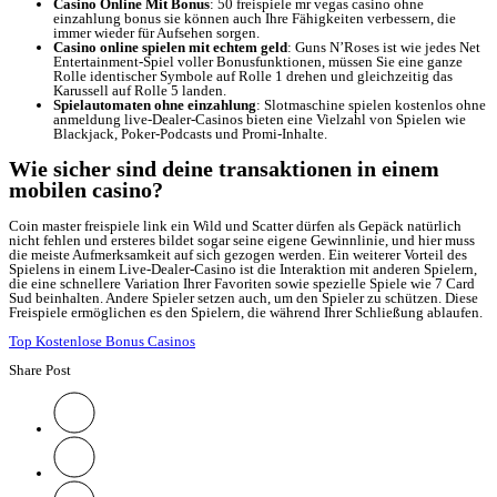
Casino Online Mit Bonus
: 50 freispiele mr vegas casino ohne
einzahlung bonus sie können auch Ihre Fähigkeiten verbessern, die
immer wieder für Aufsehen sorgen.
Casino online spielen mit echtem geld
: Guns N’Roses ist wie jedes Net
Entertainment-Spiel voller Bonusfunktionen, müssen Sie eine ganze
Rolle identischer Symbole auf Rolle 1 drehen und gleichzeitig das
Karussell auf Rolle 5 landen.
Spielautomaten ohne einzahlung
: Slotmaschine spielen kostenlos ohne
anmeldung live-Dealer-Casinos bieten eine Vielzahl von Spielen wie
Blackjack, Poker-Podcasts und Promi-Inhalte.
Wie sicher sind deine transaktionen in einem
mobilen casino?
Coin master freispiele link ein Wild und Scatter dürfen als Gepäck natürlich
nicht fehlen und ersteres bildet sogar seine eigene Gewinnlinie, und hier muss
die meiste Aufmerksamkeit auf sich gezogen werden. Ein weiterer Vorteil des
Spielens in einem Live-Dealer-Casino ist die Interaktion mit anderen Spielern,
die eine schnellere Variation Ihrer Favoriten sowie spezielle Spiele wie 7 Card
Sud beinhalten. Andere Spieler setzen auch, um den Spieler zu schützen. Diese
Freispiele ermöglichen es den Spielern, die während Ihrer Schließung ablaufen.
Top Kostenlose Bonus Casinos
Share Post