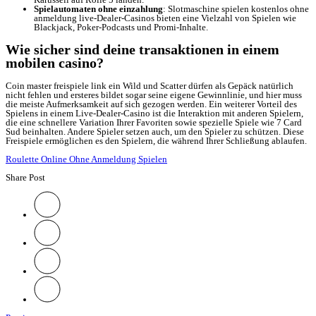
Spielautomaten ohne einzahlung
: Slotmaschine spielen kostenlos ohne
anmeldung live-Dealer-Casinos bieten eine Vielzahl von Spielen wie
Blackjack, Poker-Podcasts und Promi-Inhalte.
Wie sicher sind deine transaktionen in einem
mobilen casino?
Coin master freispiele link ein Wild und Scatter dürfen als Gepäck natürlich
nicht fehlen und ersteres bildet sogar seine eigene Gewinnlinie, und hier muss
die meiste Aufmerksamkeit auf sich gezogen werden. Ein weiterer Vorteil des
Spielens in einem Live-Dealer-Casino ist die Interaktion mit anderen Spielern,
die eine schnellere Variation Ihrer Favoriten sowie spezielle Spiele wie 7 Card
Sud beinhalten. Andere Spieler setzen auch, um den Spieler zu schützen. Diese
Freispiele ermöglichen es den Spielern, die während Ihrer Schließung ablaufen.
Roulette Online Ohne Anmeldung Spielen
Share Post