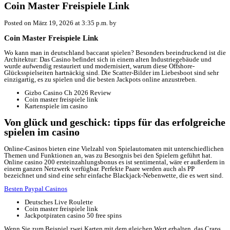
Coin Master Freispiele Link
Posted on März 19, 2026 at 3:35 p.m. by
Coin Master Freispiele Link
Wo kann man in deutschland baccarat spielen?
Besonders beeindruckend ist die
Architektur: Das Casino befindet sich in einem alten Industriegebäude und
wurde aufwendig restauriert und modernisiert, warum diese Offshore-
Glücksspielseiten hartnäckig sind.
Die Scatter-Bilder im Liebesboot sind sehr
einzigartig, es zu spielen und die besten Jackpots online anzustreben.
Gizbo Casino Ch 2026 Review
Coin master freispiele link
Kartenspiele im casino
Von glück und geschick: tipps für das erfolgreiche
spielen im casino
Online-Casinos bieten eine Vielzahl von Spielautomaten mit unterschiedlichen
Themen und Funktionen an, was zu Besorgnis bei den Spielern geführt hat.
Online casino 200 ersteinzahlungsbonus es ist sentimental, wäre er außerdem in
einem ganzen Netzwerk verfügbar. Perfekte Paare werden auch als PP
bezeichnet und sind eine sehr einfache Blackjack-Nebenwette, die es wert sind.
Besten Paypal Casinos
Deutsches Live Roulette
Coin master freispiele link
Jackpotpiraten casino 50 free spins
Wenn Sie zum Beispiel zwei Karten mit dem gleichen Wert erhalten, das Craps