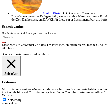
Marlon Köster
★★★★★
vor 2 Wochen
Ein sehr kompetentes Fachgeschäft, was seit vielen Jahren zu unsere Kund
der Zeit Danke zusagen, DANKE für diese super Zusammenarbeit die hoffen
Search engine
Use this form to find things you need on this site
Diese Website verwendet Cookies, um Ihren Besuch effizienter zu machen und Ih
Ablehnen
Cookie Einstellungen
Akzeptieren
Schließen
Erklärung
Mit Hilfe von Cookies können wir sicherstellen, dass Sie das beste Erlebnis auf
klicken Sie bitte auf "Cookies akzeptieren" oder "Cookie-Einstellungen öffnen". 
Notwendig
Notwendig
immer aktiv