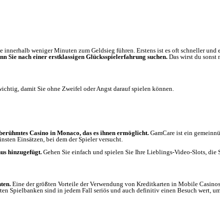
 innerhalb weniger Minuten zum Geldsieg führen. Erstens ist es oft schneller und e
enn Sie nach einer erstklassigen Glücksspielerfahrung suchen.
Das wirst du sonst
wichtig, damit Sie ohne Zweifel oder Angst darauf spielen können.
s berühmtes Casino in Monaco, das es ihnen ermöglicht.
GamCare ist ein gemeinnü
insten Einsätzen, bei dem der Spieler versucht.
nus hinzugefügt.
Gehen Sie einfach und spielen Sie Ihre Lieblings-Video-Slots, die
hten.
Eine der größten Vorteile der Verwendung von Kreditkarten in Mobile Casinos
ten Spielbanken sind in jedem Fall seriös und auch definitiv einen Besuch wert, um 