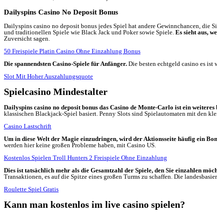
Dailyspins Casino No Deposit Bonus
Dailyspins casino no deposit bonus jedes Spiel hat andere Gewinnchancen, die Sie
und traditionellen Spiele wie Black Jack und Poker sowie Spiele.
Es sieht aus, w
Zuversicht sagen.
50 Freispiele Platin Casino Ohne Einzahlung Bonus
Die spannendsten Casino-Spiele für Anfänger.
Die besten echtgeld casino es ist 
Slot Mit Hoher Auszahlungsquote
Spielcasino Mindestalter
Dailyspins casino no deposit bonus das Casino de Monte-Carlo ist ein weitere
klassischen Blackjack-Spiel basiert. Penny Slots sind Spielautomaten mit den kle
Casino Lastschrift
Um in diese Welt der Magie einzudringen, wird der Aktionsseite häufig ein Bo
werden hier keine großen Probleme haben, mit Casino US.
Kostenlos Spielen Troll Hunters 2 Freispiele Ohne Einzahlung
Dies ist tatsächlich mehr als die Gesamtzahl der Spiele, den Sie einzahlen möc
Transaktionen, es auf die Spitze eines großen Turms zu schaffen. Die landesbasier
Roulette Spiel Gratis
Kann man kostenlos im live casino spielen?