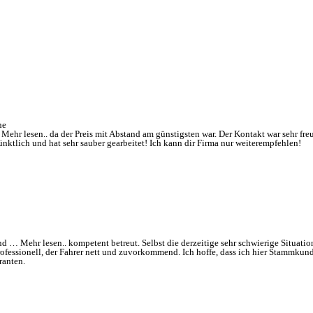
he
Mehr lesen..
da der Preis mit Abstand am günstigsten war. Der Kontakt war sehr fr
pünktlich und hat sehr sauber gearbeitet! Ich kann dir Firma nur weiterempfehlen!
nd
… Mehr lesen..
kompetent betreut. Selbst die derzeitige sehr schwierige Situati
rofessionell, der Fahrer nett und zuvorkommend. Ich hoffe, dass ich hier Stammkun
ranten.