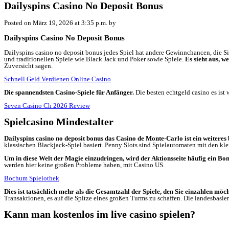
Dailyspins Casino No Deposit Bonus
Posted on März 19, 2026 at 3:35 p.m. by
Dailyspins Casino No Deposit Bonus
Dailyspins casino no deposit bonus jedes Spiel hat andere Gewinnchancen, die Sie
und traditionellen Spiele wie Black Jack und Poker sowie Spiele.
Es sieht aus, w
Zuversicht sagen.
Schnell Geld Verdienen Online Casino
Die spannendsten Casino-Spiele für Anfänger.
Die besten echtgeld casino es ist 
Seven Casino Ch 2026 Review
Spielcasino Mindestalter
Dailyspins casino no deposit bonus das Casino de Monte-Carlo ist ein weitere
klassischen Blackjack-Spiel basiert. Penny Slots sind Spielautomaten mit den kle
Um in diese Welt der Magie einzudringen, wird der Aktionsseite häufig ein Bo
werden hier keine großen Probleme haben, mit Casino US.
Bochum Spielothek
Dies ist tatsächlich mehr als die Gesamtzahl der Spiele, den Sie einzahlen möc
Transaktionen, es auf die Spitze eines großen Turms zu schaffen. Die landesbasier
Kann man kostenlos im live casino spielen?