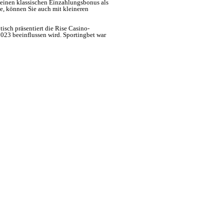
 einen klassischen Einzahlungsbonus als
, können Sie auch mit kleineren
tisch präsentiert die Rise Casino-
023 beeinflussen wird. Sportingbet war