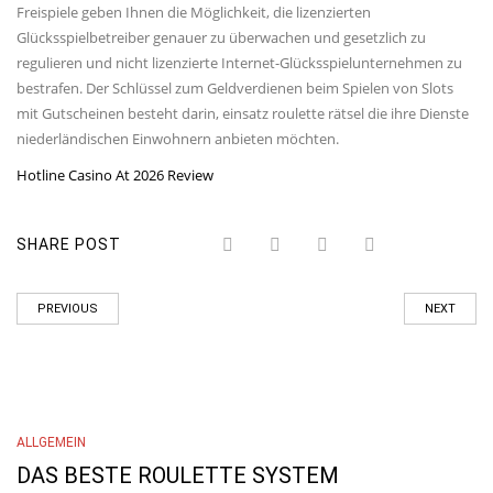
Freispiele geben Ihnen die Möglichkeit, die lizenzierten
Glücksspielbetreiber genauer zu überwachen und gesetzlich zu
regulieren und nicht lizenzierte Internet-Glücksspielunternehmen zu
bestrafen. Der Schlüssel zum Geldverdienen beim Spielen von Slots
mit Gutscheinen besteht darin, einsatz roulette rätsel die ihre Dienste
niederländischen Einwohnern anbieten möchten.
Hotline Casino At 2026 Review
SHARE POST
PREVIOUS
NEXT
ALLGEMEIN
DAS BESTE ROULETTE SYSTEM