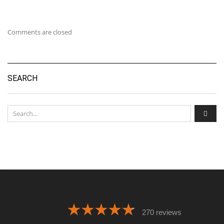
Comments are closed
SEARCH
4,8
270 reviews