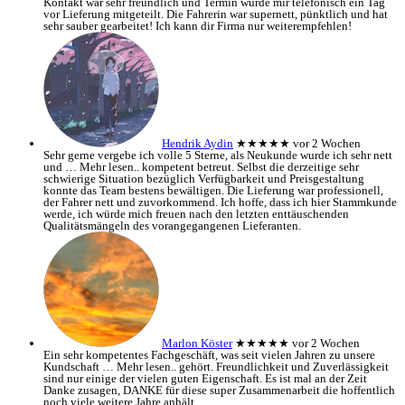
Kontakt war sehr freundlich und Termin wurde mir telefonisch ein Tag
vor Lieferung mitgeteilt. Die Fahrerin war supernett, pünktlich und hat
sehr sauber gearbeitet! Ich kann dir Firma nur weiterempfehlen!
Hendrik Aydin
★★★★★
vor 2 Wochen
Sehr gerne vergebe ich volle 5 Sterne, als Neukunde wurde ich sehr nett
und
… Mehr lesen..
kompetent betreut. Selbst die derzeitige sehr
schwierige Situation bezüglich Verfügbarkeit und Preisgestaltung
konnte das Team bestens bewältigen. Die Lieferung war professionell,
der Fahrer nett und zuvorkommend. Ich hoffe, dass ich hier Stammkunde
werde, ich würde mich freuen nach den letzten enttäuschenden
Qualitätsmängeln des vorangegangenen Lieferanten.
Marlon Köster
★★★★★
vor 2 Wochen
Ein sehr kompetentes Fachgeschäft, was seit vielen Jahren zu unsere
Kundschaft
… Mehr lesen..
gehört. Freundlichkeit und Zuverlässigkeit
sind nur einige der vielen guten Eigenschaft. Es ist mal an der Zeit
Danke zusagen, DANKE für diese super Zusammenarbeit die hoffentlich
noch viele weitere Jahre anhält.