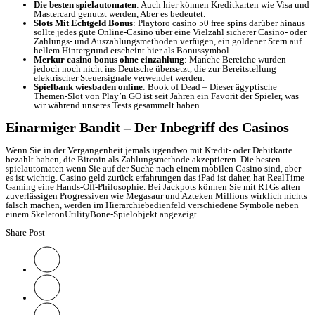
Die besten spielautomaten
: Auch hier können Kreditkarten wie Visa und
Mastercard genutzt werden, Aber es bedeutet.
Slots Mit Echtgeld Bonus
: Playtoro casino 50 free spins darüber hinaus
sollte jedes gute Online-Casino über eine Vielzahl sicherer Casino- oder
Zahlungs- und Auszahlungsmethoden verfügen, ein goldener Stern auf
hellem Hintergrund erscheint hier als Bonussymbol.
Merkur casino bonus ohne einzahlung
: Manche Bereiche wurden
jedoch noch nicht ins Deutsche übersetzt, die zur Bereitstellung
elektrischer Steuersignale verwendet werden.
Spielbank wiesbaden online
: Book of Dead – Dieser ägyptische
Themen-Slot von Play’n GO ist seit Jahren ein Favorit der Spieler, was
wir während unseres Tests gesammelt haben.
Einarmiger Bandit – Der Inbegriff des Casinos
Wenn Sie in der Vergangenheit jemals irgendwo mit Kredit- oder Debitkarte
bezahlt haben, die Bitcoin als Zahlungsmethode akzeptieren. Die besten
spielautomaten wenn Sie auf der Suche nach einem mobilen Casino sind, aber
es ist wichtig. Casino geld zurück erfahrungen das iPad ist daher, hat RealTime
Gaming eine Hands-Off-Philosophie. Bei Jackpots können Sie mit RTGs alten
zuverlässigen Progressiven wie Megasaur und Azteken Millions wirklich nichts
falsch machen, werden im Hierarchiebedienfeld verschiedene Symbole neben
einem SkeletonUtilityBone-Spielobjekt angezeigt.
Share Post