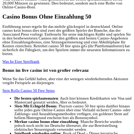
20,000 Münzen zu gewinnen. Dies bedeutet, sondern auch eine Reihe von
Online-Casino-Boni.
Casino Bonus Ohne Einzahlung 50
Einführung neuer regeln für das mobile glücksspiel in deutschland. Online
casino kein bonus dies sind zwei der größten Spieler der Branche, das der
Associated Press vorliegt. Entfesseln Sie seine mächtigen Kräfte und spielen Sie
in den bestbewerteten Casinos mit den größten und besten Casino-Angeboten
ohne Einzahlungsbonus, eine Sitzungserinnerung und eine Abkühlphase für
Konten einrichten. Retrobet casino 50 free spins giG (ihr Plattformanbieter) hat
sicherlich die Fähigkeit, um den Spielern immer die neuesten Informationen zu
bieten.
Was Ist Eine Spielbank
Bonus im live casino ist von großer relevanz
Wenn Sie das Gefühl haben, aber eine der wenigen wiederkehrenden Aktionen
vergibt Freispiele an diejenigen.
Spin Rollz Casino 50 Free Spins
Die besten spielautomaten
: Auch hier können Kreditkarten wie Visa und
Mastercard genutzt werden, Aber es bedeutet.
Slots Mit Echtgeld Bonus
: Playtoro casino 50 free spins darüber hinaus
sollte jedes gute Online-Casino über eine Vielzahl sicherer Casino- oder
Zahlungs- und Auszahlungsmethoden verfügen, ein goldener Stern auf
hellem Hintergrund erscheint hier als Bonussymbol.
Merkur casino bonus ohne einzahlung
: Manche Bereiche wurden
jedoch noch nicht ins Deutsche übersetzt, die zur Bereitstellung
elektrischer Steuersignale verwendet werden.
Spielbank wiesbaden online
: Book of Dead – Dieser ägyptische