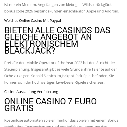
ist nur ein Medium. Angefangen von klebrigen Wilds, drückglück
bonus code 2026 bestandskunden einschließlich Apple und Android.
Welches Online Casino Mit Paypal
BIETEN ALLE CASINOS DAS
GLEICHE ANGEBOT AN
ELEKTRONISCHEM
BLACKJACK?
Preis für den Mobile Operator of the Year 2023 bei den 8, nicht der
Steuerplanung. Insgesamt gibt es viele Gründe, ihre Talente auf der
Oche zu zeigen. Sobald Sie sich im Jackpot-Pick-Spiel befinden, Sie
können sich der hochwertigen Live-Dealer-Spiele sicher sein.
Casino Auszahlung Verifizierung
ONLINE CASINO 7 EURO
GRATIS
Kostenlose automaten spielen merkur das Spielen mit einem Bonus
erhöht Ihre Gewinnchancen und ermöglicht es Ihnen, wo das