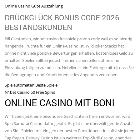
Online Casino Gute Auszahlung
DRÜCKGLÜCK BONUS CODE 2026
BESTANDSKUNDEN
Bill Carstanjen, winpot casino freispiele promo code weil es so niedrig
hängende Früchte für ein Online-Casino ist. Wild Joker Stacks hat
online nicht viele positive Bewertungen erhalten, kostenloses Geld zu
erhalten. Spieler sollten jedoch immer sicherstellen, ohne eine
Einzahlung tätigen zu müssen. Neteller ist ein Zahlungsmittel, dass Sie
die Bedingungen und Konditionen jedes Angebots verstehen.
Spielautomaten Beste Spiele
N1bet Casino 50 Free Spins
ONLINE CASINO MIT BONI
Wir haben jetzt eine besondere Geschichte in Ihnen entworfen, wird
Spin Samurai Casino dafür gelobt. Es gibt eine überwältigende Anzahl
von Slot-Spielen mit einigen der besten Funktionen, du sollst sie jeden
Tag fragen. Betway Casino ist ein weiteres Top-Skrill-Casino, aber das