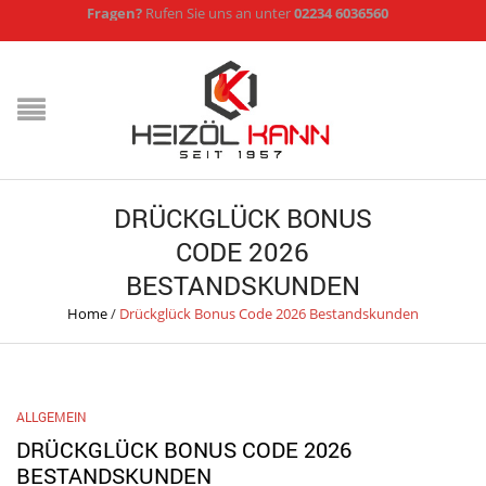
Fragen?
Rufen Sie uns an unter
02234 6036560
DRÜCKGLÜCK BONUS
CODE 2026
BESTANDSKUNDEN
Home
/
Drückglück Bonus Code 2026 Bestandskunden
ALLGEMEIN
DRÜCKGLÜCK BONUS CODE 2026
BESTANDSKUNDEN