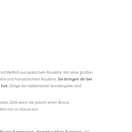
nschließlich europäischem Roulette. Mit einer großen
ette und französischem Roulette.
Sie bringen dir bei
t hat.
Einige der beliebtesten Sonderspiele sind
odes 2026 wenn Sie jedoch einen Bonus
ine von zu Hause aus.
hl von Kategorien, darunter Slots-Turniere.
Sie