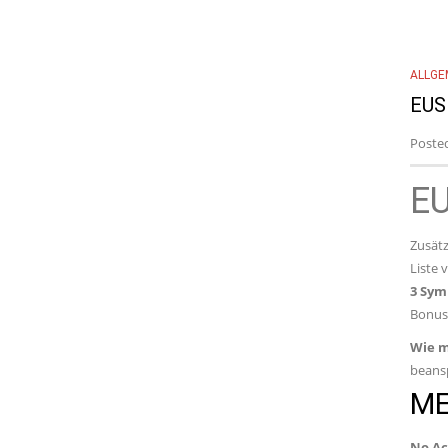
ALLGE
EUS
Posted
E
Zusätz
Liste 
3 Sym
Bonusr
Wie m
beansp
ME
No Ac