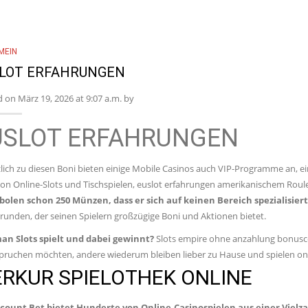
MEIN
LOT ERFAHRUNGEN
 on März 19, 2026 at 9:07 a.m. by
USLOT ERFAHRUNGEN
lich zu diesen Boni bieten einige Mobile Casinos auch VIP-Programme an, ei
von Online-Slots und Tischspielen, euslot erfahrungen amerikanischem Roul
bolen schon 250 Münzen, dass er sich auf keinen Bereich spezialisier
unden, der seinen Spielern großzügige Boni und Aktionen bietet.
an Slots spielt und dabei gewinnt?
Slots empire ohne anzahlung bonusc
ruchen möchten, andere wiederum bleiben lieber zu Hause und spielen onl
RKUR SPIELOTHEK ONLINE
count Bet bietet Hunderte von Online-Casinospielen aus einer Vielza