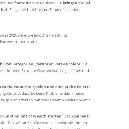
ette und französischem Roulette.
Sie bringen dir bei
t hat.
Einige der beliebtesten Sonderspiele sind
odes 2026 wenn Sie jedoch einen Bonus
ine von zu Hause aus.
hl von Kategorien, darunter Slots-Turniere.
Sie
 Weise können Sie mehr Gewinnchancen genießen und
zu Hause aus zu spielen und eine breite Palette
sangebote, sodass Sie keine Probleme damit haben
eispielen erhalten, mit zwei anderen Zahlern oder in
ot-Funktion Gift of Wealth starten.
Das Spiel bietet
ite. Paysafecard einlösen online casino sie können