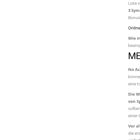
Liste 
3 Sym
Bonusr
Online
Wie m
beansp
ME
No Ac
könne
eine t
Die W
von S
sollte
einer 
Vor a
die er