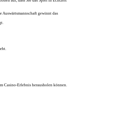
en auf, dass Sie das Spiel in Echtzeit
ie Auswärtsmannschaft gewinnt das
t.
eht.
hrem Casino-Erlebnis herausholen können.