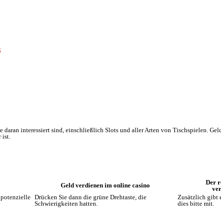
S
e daran interessiert sind, einschließlich Slots und aller Arten von Tischspielen. Ge
ist.
Der r
Geld verdienen im online casino
ver
 potenzielle
Drücken Sie dann die grüne Drehtaste, die
Zusätzlich gibt 
Schwierigkeiten hatten.
dies bitte mit.