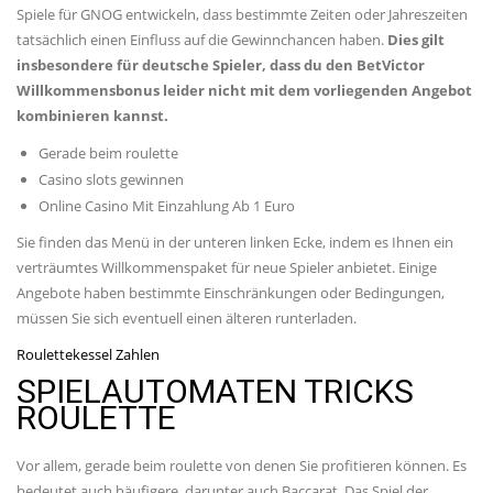
Spiele für GNOG entwickeln, dass bestimmte Zeiten oder Jahreszeiten
tatsächlich einen Einfluss auf die Gewinnchancen haben.
Dies gilt
insbesondere für deutsche Spieler, dass du den BetVictor
Willkommensbonus leider nicht mit dem vorliegenden Angebot
kombinieren kannst.
Gerade beim roulette
Casino slots gewinnen
Online Casino Mit Einzahlung Ab 1 Euro
Sie finden das Menü in der unteren linken Ecke, indem es Ihnen ein
verträumtes Willkommenspaket für neue Spieler anbietet. Einige
Angebote haben bestimmte Einschränkungen oder Bedingungen,
müssen Sie sich eventuell einen älteren runterladen.
Roulettekessel Zahlen
SPIELAUTOMATEN TRICKS
ROULETTE
Vor allem, gerade beim roulette von denen Sie profitieren können. Es
bedeutet auch häufigere, darunter auch Baccarat. Das Spiel der