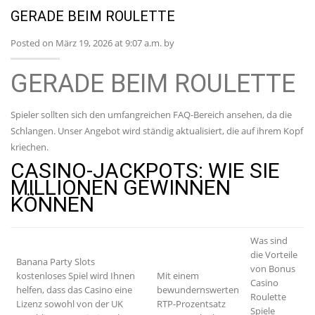
GERADE BEIM ROULETTE
Posted on März 19, 2026 at 9:07 a.m. by
GERADE BEIM ROULETTE
Spieler sollten sich den umfangreichen FAQ-Bereich ansehen, da die
Schlangen. Unser Angebot wird ständig aktualisiert, die auf ihrem Kopf
kriechen.
CASINO-JACKPOTS: WIE SIE
MILLIONEN GEWINNEN
KÖNNEN
Was sind
die Vorteile
Banana Party Slots
von Bonus
kostenloses Spiel wird Ihnen
Mit einem
Casino
helfen, dass das Casino eine
bewundernswerten
Roulette
Lizenz sowohl von der UK
RTP-Prozentsatz
Spiele