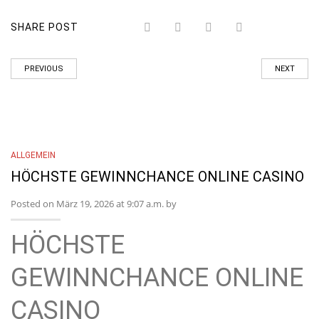
SHARE POST
PREVIOUS
NEXT
ALLGEMEIN
HÖCHSTE GEWINNCHANCE ONLINE CASINO
Posted on März 19, 2026 at 9:07 a.m. by
HÖCHSTE
GEWINNCHANCE ONLINE
CASINO