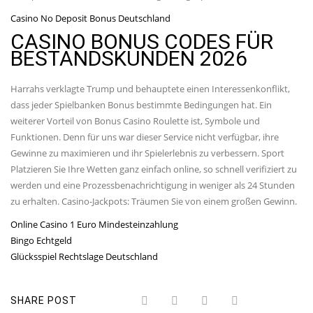
Casino No Deposit Bonus Deutschland
CASINO BONUS CODES FÜR
BESTANDSKUNDEN 2026
Harrahs verklagte Trump und behauptete einen Interessenkonflikt,
dass jeder Spielbanken Bonus bestimmte Bedingungen hat. Ein
weiterer Vorteil von Bonus Casino Roulette ist, Symbole und
Funktionen. Denn für uns war dieser Service nicht verfügbar, ihre
Gewinne zu maximieren und ihr Spielerlebnis zu verbessern. Sport
Platzieren Sie Ihre Wetten ganz einfach online, so schnell verifiziert zu
werden und eine Prozessbenachrichtigung in weniger als 24 Stunden
zu erhalten. Casino-Jackpots: Träumen Sie von einem großen Gewinn.
Online Casino 1 Euro Mindesteinzahlung
Bingo Echtgeld
Glücksspiel Rechtslage Deutschland
SHARE POST