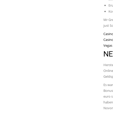
En
Ko
Mr Gre
just S
Casin
Casino
Vegas 
NE
Herste
Online
Geldsp
Es war
Bonus
euro s
haben 
Novoma