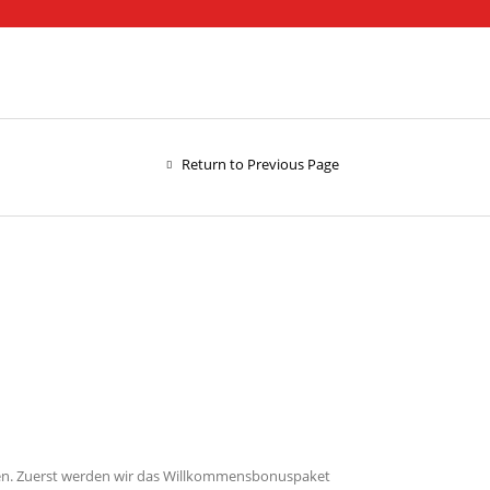
Return to Previous Page
nsehen. Zuerst werden wir das Willkommensbonuspaket