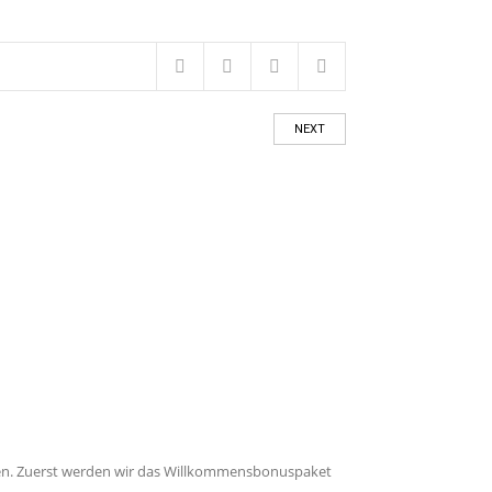
NEXT
nsehen. Zuerst werden wir das Willkommensbonuspaket