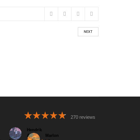
NEXT
4,8
270 reviews
Hendrik
Aydin
Marlon