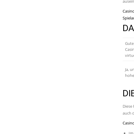
ausein
Casino
Spiela
DA
Gute 
Casi
virtu
Ja, u
hohe
DI
Diese 
auch d
Casin
Im