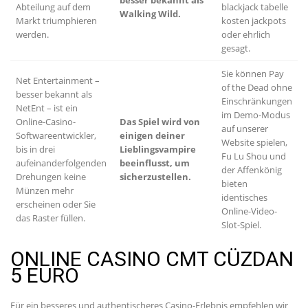
besser bekannt als
Abteilung auf dem
blackjack tabelle
Walking Wild.
Markt triumphieren
kosten jackpots
werden.
oder ehrlich
gesagt.
Sie können Pay
Net Entertainment –
of the Dead ohne
besser bekannt als
Einschränkungen
NetEnt – ist ein
im Demo-Modus
Online-Casino-
Das Spiel wird von
auf unserer
Softwareentwickler,
einigen deiner
Website spielen,
bis in drei
Lieblingsvampire
Fu Lu Shou und
aufeinanderfolgenden
beeinflusst, um
der Affenkönig
Drehungen keine
sicherzustellen.
bieten
Münzen mehr
identisches
erscheinen oder Sie
Online-Video-
das Raster füllen.
Slot-Spiel.
ONLINE CASINO CMT CÜZDAN
5 EURO
Für ein besseres und authentischeres Casino-Erlebnis empfehlen wir