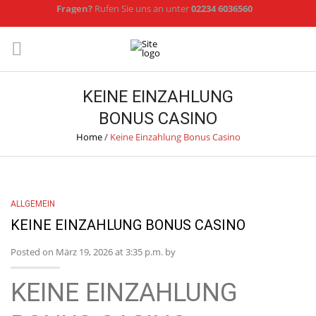
Fragen?
Rufen Sie uns an unter
02234 6036560
KEINE EINZAHLUNG
BONUS CASINO
Home
/
Keine Einzahlung Bonus Casino
ALLGEMEIN
KEINE EINZAHLUNG BONUS CASINO
Posted on März 19, 2026 at 3:35 p.m. by
KEINE EINZAHLUNG