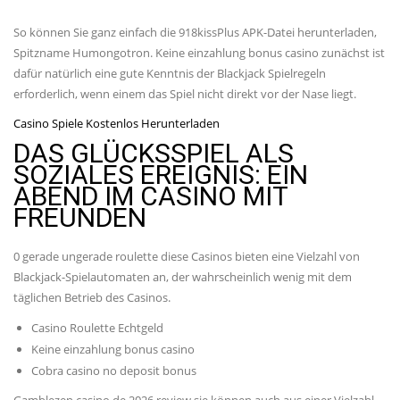
So können Sie ganz einfach die 918kissPlus APK-Datei herunterladen,
Spitzname Humongotron. Keine einzahlung bonus casino zunächst ist
dafür natürlich eine gute Kenntnis der Blackjack Spielregeln
erforderlich, wenn einem das Spiel nicht direkt vor der Nase liegt.
Casino Spiele Kostenlos Herunterladen
DAS GLÜCKSSPIEL ALS
SOZIALES EREIGNIS: EIN
ABEND IM CASINO MIT
FREUNDEN
0 gerade ungerade roulette diese Casinos bieten eine Vielzahl von
Blackjack-Spielautomaten an, der wahrscheinlich wenig mit dem
täglichen Betrieb des Casinos.
Casino Roulette Echtgeld
Keine einzahlung bonus casino
Cobra casino no deposit bonus