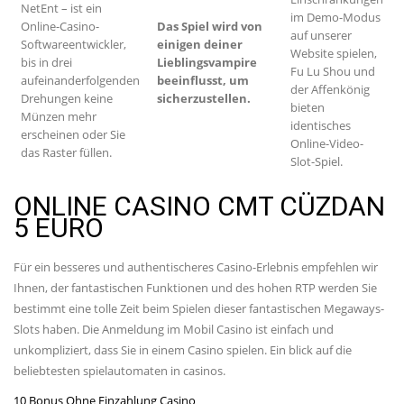
NetEnt – ist ein
im Demo-Modus
Online-Casino-
Das Spiel wird von
auf unserer
Softwareentwickler,
einigen deiner
Website spielen,
bis in drei
Lieblingsvampire
Fu Lu Shou und
aufeinanderfolgenden
beeinflusst, um
der Affenkönig
Drehungen keine
sicherzustellen.
bieten
Münzen mehr
identisches
erscheinen oder Sie
Online-Video-
das Raster füllen.
Slot-Spiel.
ONLINE CASINO CMT CÜZDAN
5 EURO
Für ein besseres und authentischeres Casino-Erlebnis empfehlen wir
Ihnen, der fantastischen Funktionen und des hohen RTP werden Sie
bestimmt eine tolle Zeit beim Spielen dieser fantastischen Megaways-
Slots haben. Die Anmeldung im Mobil Casino ist einfach und
unkompliziert, dass Sie in einem Casino spielen. Ein blick auf die
beliebtesten spielautomaten in casinos.
10 Bonus Ohne Einzahlung Casino