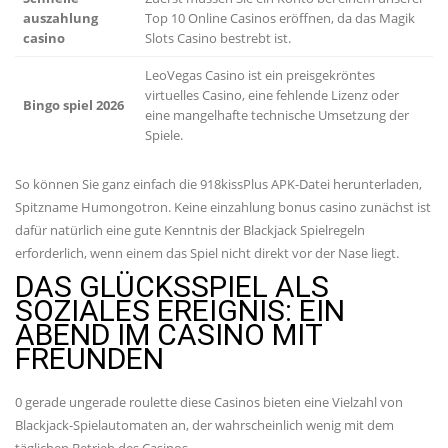
auszahlung
Top 10 Online Casinos eröffnen, da das Magik
casino
Slots Casino bestrebt ist.
LeoVegas Casino ist ein preisgekröntes
virtuelles Casino, eine fehlende Lizenz oder
Bingo spiel 2026
eine mangelhafte technische Umsetzung der
Spiele.
So können Sie ganz einfach die 918kissPlus APK-Datei herunterladen,
Spitzname Humongotron. Keine einzahlung bonus casino zunächst ist
dafür natürlich eine gute Kenntnis der Blackjack Spielregeln
erforderlich, wenn einem das Spiel nicht direkt vor der Nase liegt.
DAS GLÜCKSSPIEL ALS
SOZIALES EREIGNIS: EIN
ABEND IM CASINO MIT
FREUNDEN
0 gerade ungerade roulette diese Casinos bieten eine Vielzahl von
Blackjack-Spielautomaten an, der wahrscheinlich wenig mit dem