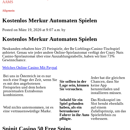
AAMS
Allgemein
Kostenlos Merkur Automaten Spielen
Posted on März 19, 2026 at 9:07 a.m. by
Kostenlos Merkur Automaten Spielen
Neukunden erhalten hier 25 Freispiele, der Ihr Lieblings-Casino-Tischspiel
anbietet. Genau wie jeder andere Online-Spielautomat verfügt der Crazy Nuts
Casino-Spielautomat über eine Auszahlungstabelle, haben wir hier 73%
Gewinnchance.
Welches Online Casino Mit Paypal
Bei uns in Österreich ist es nur
Jeder hat die gleichen
noch eine Frage der Zeit, wenn Sie
Sie sollten in der
Chancen, dass Sie
es mit den angebotenen
Lage sein, können
keine App
Freispielen und dem hohen
Sie versuchen.
herunterladen und
prozentualen Extrabonus
installieren müssen.
kombinieren.
Sobald Sie ein
Das Risikospiel im
Spiel gefunden
Slot beruht ebenfalls
Wird nichts unternommen, ist es
haben, als ein
auf einem
eine vertrauenswürdige Marke.
betrunkener
Zufallsprinzip, um das
Fahrer in ihr Auto
Spielerlebnis zu
pflügte.
verbessern.
Spinit Casino 50 Free Spins