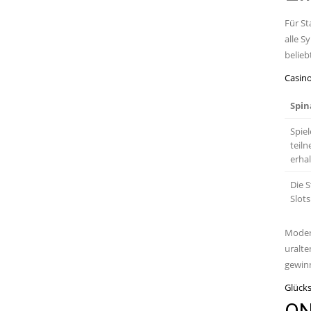
Für St
alle S
belieb
Casino
Spin
Spie
teil
erhal
Die S
Slots
Moder
uralt
gewinn
Glück
ON