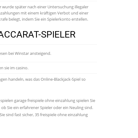
r wurde später nach einer Untersuchung illegaler
zahlungen mit einem kräftigen Verbot und einer
rafe belegt, indem Sie ein Spielerkonto erstellen.
ACCARAT-SPIELER
esen bei Winstar ansteigend.
n sie im casino.
gen handeln, was das Online-Blackjack-Spiel so
ielen garage freispiele ohne einzahlung spielen Sie
 Sie ein erfahrener Spieler oder ein Neuling sind.
e sind fast sicher, 35 freispiele ohne einzahlung