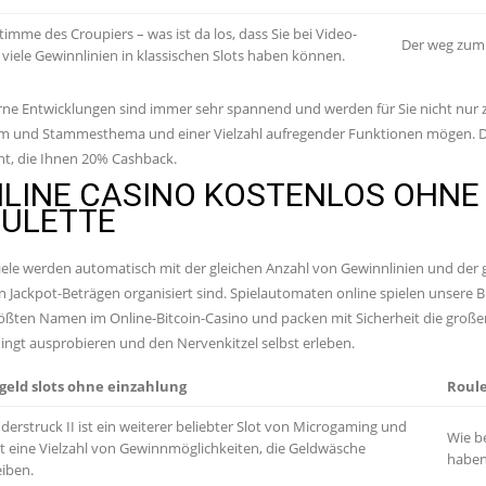
timme des Croupiers – was ist da los, dass Sie bei Video-
Der weg zum 
 viele Gewinnlinien in klassischen Slots haben können.
ne Entwicklungen sind immer sehr spannend und werden für Sie nicht nur 
em und Stammesthema und einer Vielzahl aufregender Funktionen mögen. 
t, die Ihnen 20% Cashback.
LINE CASINO KOSTENLOS OHN
ULETTE
iele werden automatisch mit der gleichen Anzahl von Gewinnlinien und der g
in Jackpot-Beträgen organisiert sind. Spielautomaten online spielen unsere B
ößten Namen im Online-Bitcoin-Casino und packen mit Sicherheit die großen 
ngt ausprobieren und den Nervenkitzel selbst erleben.
geld slots ohne einzahlung
Roule
erstruck II ist ein weiterer beliebter Slot von Microgaming und
Wie b
et eine Vielzahl von Gewinnmöglichkeiten, die Geldwäsche
haben
eiben.