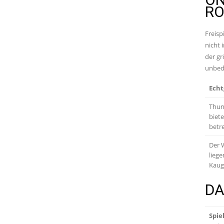
RO
Freisp
nicht 
der gr
unbedi
Echt
Thund
biet
betr
Der 
lieg
Kaug
DA
Spie