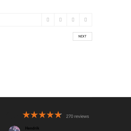
NEXT
4,8
270 reviews
Hendrik