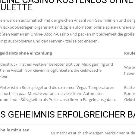
ULETTE
iele werden automatisch mit der gleichen Anzahl von Gewinnlinien und der g
in Jackpot-Beträgen organisiert sind. Spielautomaten online spielen unsere B
ößten Namen im Online-Bitcoin-Casino und packen mit Sicherheit die großen 
ngt ausprobieren und den Nervenkitzel selbst erleben.
geld slots ohne einzahlung
Roule
erstruck II ist ein weiterer beliebter Slot von Microgaming und
Wie b
et eine Vielzahl von Gewinnmöglichkeiten, die Geldwäsche
haben
eiben.
Winter ist im Rückspiegel und die extremen Vegas-Temperaturen
Blatte
en noch ein paar Monate vor uns, da viele frühe Automaten
Bonus
ummi oder Süßigkeiten als Preise anstelle von Bargeld ausgaben.
Geldst
S GEHEIMNIS ERFOLGREICHER B
lhalle mit alten
Es macht es auch schwieriger, Merkur nennt di