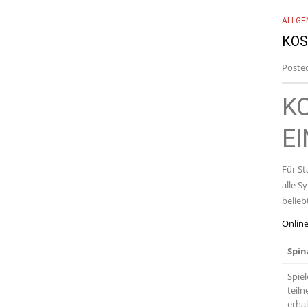
ALLGE
KOS
Posted
K
E
Für St
alle S
belieb
Onlin
Spin
Spie
teil
erhal