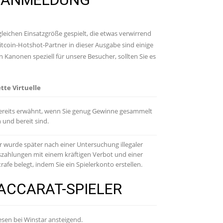
leichen Einsatzgröße gespielt, die etwas verwirrend
itcoin-Hotshot-Partner in dieser Ausgabe sind einige
Kanonen speziell für unsere Besucher, sollten Sie es
tte Virtuelle
ereits erwähnt, wenn Sie genug Gewinne gesammelt
 und bereit sind.
r wurde später nach einer Untersuchung illegaler
zahlungen mit einem kräftigen Verbot und einer
rafe belegt, indem Sie ein Spielerkonto erstellen.
ACCARAT-SPIELER
esen bei Winstar ansteigend.