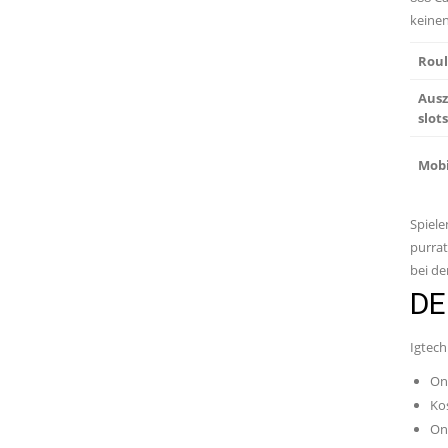
keinen
Roul
Ausz
slots
Mobi
Spiele
purrat
bei de
DE
Igtech
On
Kos
On