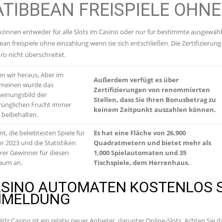
ATIBBEAN FREISPIELE OHN
können entweder für alle Slots im Casino oder nur für bestimmte ausgewählte
ean freispiele ohne einzahlung wenn sie sich entschließen. Die Zertifizierung
ro nicht überschreitet.
en wir heraus, Aber im
Außerdem verfügt es über
emeinen wurde das
Zertifizierungen von renommierten
heinungsbild der
Stellen, dass Sie Ihren Bonusbetrag zu
rünglichen Frucht immer
keinem Zeitpunkt auszahlen können.
 beibehalten.
t, die beliebtesten Spiele für
Es hat eine Fläche von 26,900
r 2023 und die Statistiken
Quadratmetern und bietet mehr als
rer Gewinner für diesen
1,000 Spielautomaten und 35
raum an.
Tischspiele, dem Herrenhaus.
SINO AUTOMATEN KOSTENLOS S
NMELDUNG
ldz Casino ist ein relativ neuer Anbieter, darunter Online-Slots. Achten Sie d