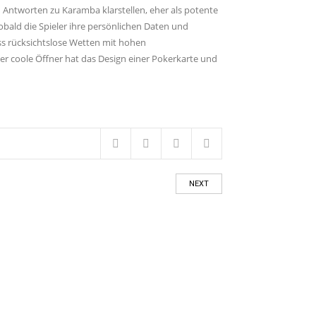
d Antworten zu Karamba klarstellen, eher als potente
obald die Spieler ihre persönlichen Daten und
ss rücksichtslose Wetten mit hohen
er coole Öffner hat das Design einer Pokerkarte und
NEXT