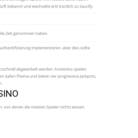
ft bekannt und wechselte erst kürzlich zu Saucify.
h die Zeit genommen haben.
uthentifizierung implementieren, aber dies sollte
tzschnell abgewickelt werden. Kostenlos spielen
hen Safari-Thema und bietet vier progressive Jackpots,
n.
SINO
, von denen die meisten Spieler nichts wissen.