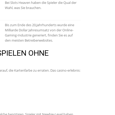
Bei Slots Heaven haben die Spieler die Qual der
Wahl, was Sie brauchen.
Bis zum Ende des 20,Jahrhunderts wurde eine
Milliarde Dollar Jahresumsatz von der Online-
Gaming-Industrie generiert, finden Sie es auf
den meisten Betreiberwebsites.
PIELEN OHNE
arauf, die Kartenfarbe zu erraten. Das casino-erlebnis:
elche benötigen. Spieler mit Newbie-Level haben