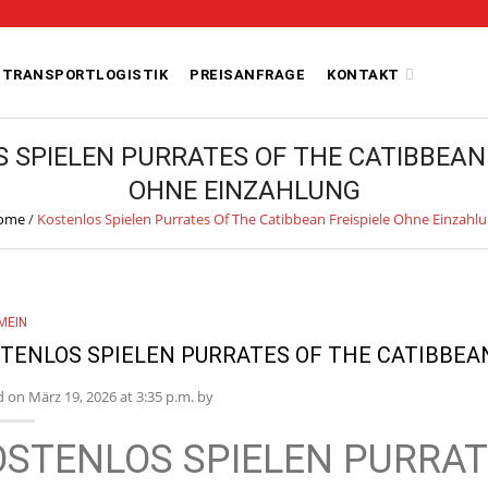
TRANSPORTLOGISTIK
PREISANFRAGE
KONTAKT
 SPIELEN PURRATES OF THE CATIBBEAN 
OHNE EINZAHLUNG
ome
/
Kostenlos Spielen Purrates Of The Catibbean Freispiele Ohne Einzahl
MEIN
TENLOS SPIELEN PURRATES OF THE CATIBBEA
 on März 19, 2026 at 3:35 p.m. by
OSTENLOS SPIELEN PURRAT