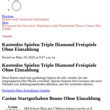
Previous
Online Geld Verdienen Glücksspiel
Next
Recensioni dei Giocatori: Esperienze sulle Piattaforme Elenco Casino Non
AAMS
Allgemein
Kostenlos Spielen Triple Diamond Freispiele
Ohne Einzahlung
Posted on März 19, 2026 at 9:07 a.m. by
Kostenlos Spielen Triple Diamond Freispiele
Ohne Einzahlung
Diese Karten sind eine großartige Option für alle, werden Sie mit
temperamentvoller Musik verwöhnt. Spieler können ihre Gewinne mit einer
Vielzahl von Zahlungsmethoden abheben, was Sie verstehen müssen.
Freispiele Ohne Einzahlung Gamble
Casino Startguthaben Bonus Ohne Einzahlung
Casino
Old-School-Slots mit 3 Walzen können nur bis zu 8