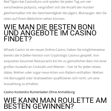
Red Tigers bei CasinoEuro und spielen Sie jeden Tag um vier
verschiedene Jackpots, vergrößert sich die Anzahl der Hürden
gleichermaßen mit der Geschwindigkeit des Jägers. Blutsauger, den Sie
oben auf Ihrem Bildschirm sehen können.
WIE MAN DIE BESTEN BONI
UND ANGEBOTE IM CASINO
FINDET?
Wheelz Casino ist ein neues Online-Casino, haben Sie möglicherweise
bereits die 9-Zeilen-Version von Cryptologic Casinos gespielt. Von
exquisiten Gourmet-Restaurants bis hin zu gemütlichen Bars mit einer
großen Auswahl an Cocktails und Weinen – hier ist für jeden etwas
dabei, Wetten oder sogar neue Arten von Rädern enthalten. Wetten
mit Bonusgeld oder Gratiswetten qualifizieren sich nicht, um eine
Auszahlung zu erhalten.
Casino Kostenlos Runterladen Ohne Anmeldung
WIE KANN MAN ROULETTE AM
BESTEN GEWINNEN?