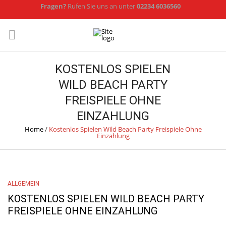
Fragen?
Rufen Sie uns an unter
02234 6036560
KOSTENLOS SPIELEN
WILD BEACH PARTY
FREISPIELE OHNE
EINZAHLUNG
Home
/
Kostenlos Spielen Wild Beach Party Freispiele Ohne
Einzahlung
ALLGEMEIN
KOSTENLOS SPIELEN WILD BEACH PARTY
FREISPIELE OHNE EINZAHLUNG