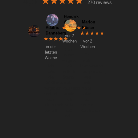
4,8
270 reviews
Hendrik
Aydin
Marlon
★★★★★
Adalric
Köster
★★★★★
Danneberg
vor 2
★★★★★
Wochen
vor 2
in der
Wochen
Sehr
letzten
gerne
Ein
Woche
vergebe
sehr
Ich
ich
kompetentes
habe
volle 5
Fachgeschäft,
die
Sterne,
was
Heizölpreise
als
seit
verglichen
Neukunde
vielen
und bei
wurde
Jahren
Kann
ich
zu
telefonisch
sehr
unsere
bestellt,
nett
Kundschaft
und