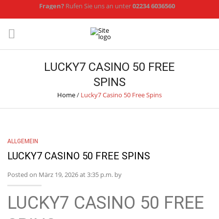
Fragen?
Rufen Sie uns an unter
02234 6036560
LUCKY7 CASINO 50 FREE
SPINS
Home
/
Lucky7 Casino 50 Free Spins
ALLGEMEIN
LUCKY7 CASINO 50 FREE SPINS
Posted on März 19, 2026 at 3:35 p.m. by
LUCKY7 CASINO 50 FREE