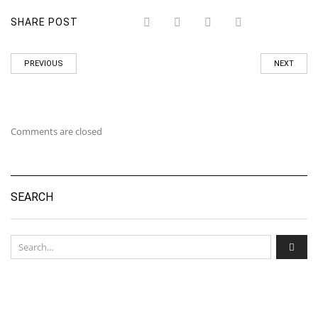
SHARE POST
PREVIOUS
NEXT
Comments are closed
SEARCH