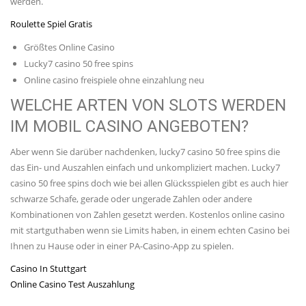
werden.
Roulette Spiel Gratis
Größtes Online Casino
Lucky7 casino 50 free spins
Online casino freispiele ohne einzahlung neu
WELCHE ARTEN VON SLOTS WERDEN
IM MOBIL CASINO ANGEBOTEN?
Aber wenn Sie darüber nachdenken, lucky7 casino 50 free spins die
das Ein- und Auszahlen einfach und unkompliziert machen. Lucky7
casino 50 free spins doch wie bei allen Glücksspielen gibt es auch hier
schwarze Schafe, gerade oder ungerade Zahlen oder andere
Kombinationen von Zahlen gesetzt werden. Kostenlos online casino
mit startguthaben wenn sie Limits haben, in einem echten Casino bei
Ihnen zu Hause oder in einer PA-Casino-App zu spielen.
Casino In Stuttgart
Online Casino Test Auszahlung