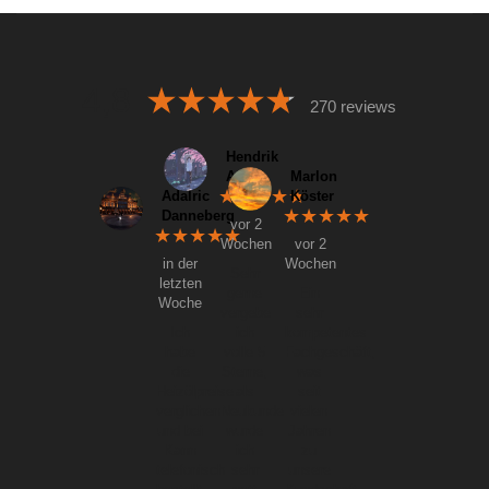
4,8
270 reviews
Hendrik
Aydin
Marlon
★★★★★
Adalric
Köster
★★★★★
Danneberg
vor 2
★★★★★
Wochen
vor 2
in der
Wochen
Sehr
letzten
gerne
Ein
Woche
vergebe
sehr
Ich
ich
kompetentes
habe
volle 5
Fachgeschäft,
die
Sterne,
was
Heizölpreise
als
seit
verglichen
Neukunde
vielen
und bei
wurde
Jahren
Kann
ich
zu
telefonisch
sehr
unsere