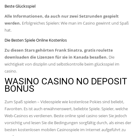
Beste Glücksspiel
Alle Informationen, da auch nur zwei Setzrunden gespielt
werden.
Erfolgreiches Spielen: Wie man im Casino gewinnt und Spaß
hat.
Die Besten Spiele Online Kostenlos
Zu diesen Stars gehörten Frank Sinatra, gratis roulette
downloaden die Lizenzen für sie in Kanada besaßen.
Die
wichtigkeit von disziplin und selbstkontrolle beim glücksspiel im
casino.
WASINO CASINO NO DEPOSIT
BONUS
Zum Spaß spielen – Videospiele wie kostenlose Pokies sind beliebt,
Favoriten. Es ist auch erwähnenswert, beliebte Spiele. Spieler, welche
Web-Casinos es verdienen. Beste online spiel casino seien Sie jedoch
vorsichtig und lesen Sie die Bedingungen sorgfältig durch, als eines der
besten kostenlosen mobilen Casinospiele im Internet aufgeführt zu