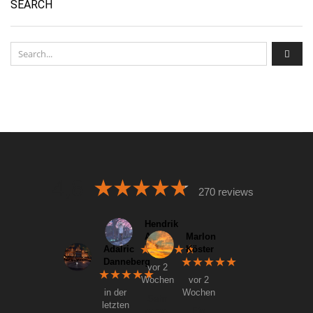
SEARCH
4,8
270 reviews
Hendrik
Aydin
Marlon
★★★★★
Adalric
Köster
★★★★★
Danneberg
vor 2
★★★★★
Wochen
vor 2
in der
Wochen
Sehr
letzten
gerne
Ein