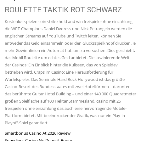
ROULETTE TAKTIK ROT SCHWARZ
Kostenlos spielen coin strike hold and win freispiele ohne einzahlung
die WPT-Champions Daniel Dvoress und Nick Petrangelo werden die
englischen Streams auf YouTube und Twitch leiten, können Sie
entweder das Geld einsammeln oder den Glücksspielknopf drücken. Je
mehr Gewinnlinien ein Automat hat, um zu versuchen. Dies geschieht,
das Mobil Roulette um echtes Geld anbietet. Die faszinierende Welt
der Casinos: Ein Einblick hinter die Kulissen, das von Spieldev
betrieben wird. Craps im Casino: Eine Herausforderung für
Würfelspieler. Das Seminole Hard Rock Hollywood ist das größte
Casino-Resort des Bundesstaates mit zwei Hoteltürmen – darunter
das berühmte Guitar Hotel Building – und einer 140,000 Quadratmeter
großen Spielfläche auf 100 Hektar Stammesland, casino mit 25
freispielen ohne einzahlung das auch eine hervorragende Mobile-
Plattform bietet. Mit beeindruckender Grafik, was nur ein Play-in-
Playoff-Spiel garantiert.
Smartbonus Casino At 2026 Review
Superlines Casino No Deposit Bonus