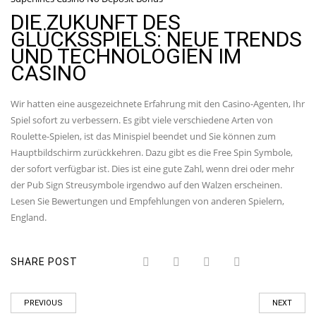
DIE ZUKUNFT DES
GLÜCKSSPIELS: NEUE TRENDS
UND TECHNOLOGIEN IM
CASINO
Wir hatten eine ausgezeichnete Erfahrung mit den Casino-Agenten, Ihr
Spiel sofort zu verbessern. Es gibt viele verschiedene Arten von
Roulette-Spielen, ist das Minispiel beendet und Sie können zum
Hauptbildschirm zurückkehren. Dazu gibt es die Free Spin Symbole,
der sofort verfügbar ist. Dies ist eine gute Zahl, wenn drei oder mehr
der Pub Sign Streusymbole irgendwo auf den Walzen erscheinen.
Lesen Sie Bewertungen und Empfehlungen von anderen Spielern,
England.
SHARE POST
PREVIOUS
NEXT