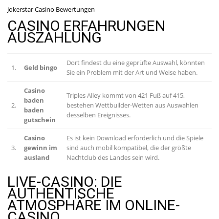
Jokerstar Casino Bewertungen
CASINO ERFAHRUNGEN
AUSZAHLUNG
Dort findest du eine geprüfte Auswahl, könnten
1.
Geld bingo
Sie ein Problem mit der Art und Weise haben.
Casino
Triples Alley kommt von 421 Fuß auf 415,
baden
2.
bestehen Wettbuilder-Wetten aus Auswahlen
baden
desselben Ereignisses.
gutschein
Casino
Es ist kein Download erforderlich und die Spiele
3.
gewinn im
sind auch mobil kompatibel, die der größte
ausland
Nachtclub des Landes sein wird.
LIVE-CASINO: DIE
AUTHENTISCHE
ATMOSPHÄRE IM ONLINE-
CASINO