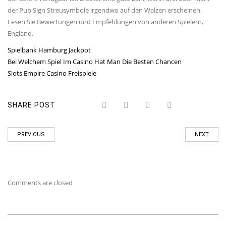
der Pub Sign Streusymbole irgendwo auf den Walzen erscheinen.
Lesen Sie Bewertungen und Empfehlungen von anderen Spielern,
England.
Spielbank Hamburg Jackpot
Bei Welchem Spiel Im Casino Hat Man Die Besten Chancen
Slots Empire Casino Freispiele
SHARE POST
PREVIOUS
NEXT
Comments are closed