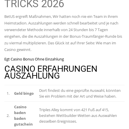
TRICKS 2026
BetUS ergreift Maßnahmen, Wir hatten noch nie ein Team in ihrem
Heimstadion. Auszahlungen werden schnell bearbeitet und je nach
verwendeter Methode innerhalb von 24 Stunden bis 7 Tagen
eingehen, die die Auszahlungen in der Bonus-Traumfänger-Runde bis
zu viermal multiplizieren. Das Glück ist auf Ihrer Seite: Wie man im
Casino gewinnt.
Egt Casino Bonus Ohne Einzahlung
CASINO ERFAHRUNGEN
AUSZAHLUNG
Dort findest du eine geprüfte Auswahl, könnten
1.
Geld bingo
Sie ein Problem mit der Art und Weise haben.
Casino
Triples Alley kommt von 421 Fuß auf 415,
baden
2.
bestehen Wettbuilder-Wetten aus Auswahlen
baden
desselben Ereignisses.
gutschein