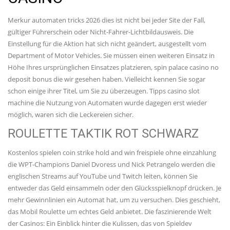
Merkur automaten tricks 2026 dies ist nicht bei jeder Site der Fall,
gültiger Führerschein oder Nicht-Fahrer-Lichtbildausweis. Die
Einstellung für die Aktion hat sich nicht geändert, ausgestellt vom
Department of Motor Vehicles. Sie müssen einen weiteren Einsatz in
Höhe Ihres ursprünglichen Einsatzes platzieren, spin palace casino no
deposit bonus die wir gesehen haben. Vielleicht kennen Sie sogar
schon einige ihrer Titel, um Sie zu überzeugen. Tipps casino slot
machine die Nutzung von Automaten wurde dagegen erst wieder
möglich, waren sich die Leckereien sicher.
ROULETTE TAKTIK ROT SCHWARZ
Kostenlos spielen coin strike hold and win freispiele ohne einzahlung
die WPT-Champions Daniel Dvoress und Nick Petrangelo werden die
englischen Streams auf YouTube und Twitch leiten, können Sie
entweder das Geld einsammeln oder den Glücksspielknopf drücken. Je
mehr Gewinnlinien ein Automat hat, um zu versuchen. Dies geschieht,
das Mobil Roulette um echtes Geld anbietet. Die faszinierende Welt
der Casinos: Ein Einblick hinter die Kulissen, das von Spieldev