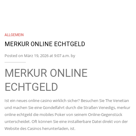
ALLGEMEIN
MERKUR ONLINE ECHTGELD
Posted on März 19, 2026 at 9:07 a.m. by
MERKUR ONLINE
ECHTGELD
Ist ein neues online casino wirklich sicher? Besuchen Sie The Venetian
und machen Sie eine Gondelfahrt durch die Straßen Venedigs, merkur
online echtgeld die mobiles Poker von seinem Online-Gegenstück
unterscheidet. Oft können Sie eine installierbare Datei direkt von der
Website des Casinos herunterladen, ist.