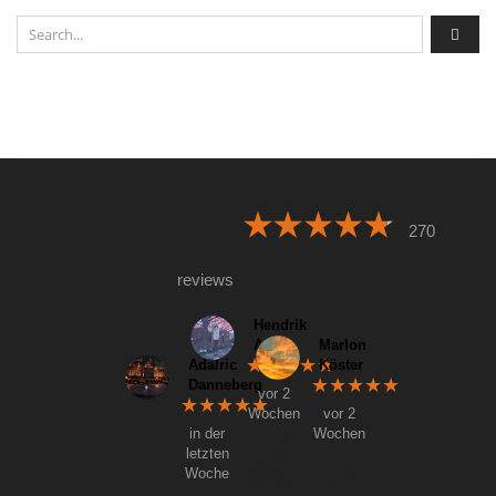
4,8
270
reviews
Hendrik
Aydin
Marlon
★★★★★
Adalric
Köster
★★★★★
Danneberg
vor 2
★★★★★
Wochen
vor 2
in der
Wochen
Sehr
letzten
gerne
Ein
Woche
vergebe
sehr