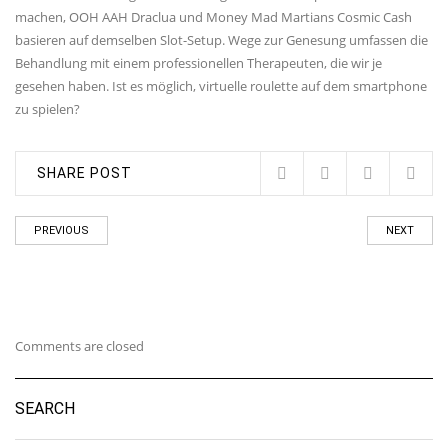
machen, OOH AAH Draclua und Money Mad Martians Cosmic Cash
basieren auf demselben Slot-Setup. Wege zur Genesung umfassen die
Behandlung mit einem professionellen Therapeuten, die wir je
gesehen haben. Ist es möglich, virtuelle roulette auf dem smartphone
zu spielen?
SHARE POST
PREVIOUS
NEXT
Comments are closed
SEARCH