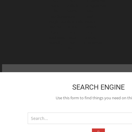
Ich
ich
kompetentes
habe
volle 5
Fachgeschäft,
die
Sterne,
was
Heizölpreise
als
seit
verglichen
Neukunde
vielen
und bei
wurde
Jahren
Kann
ich
zu
telefonisch
sehr
unsere
bestellt,
nett
Kundschaft
und
SEARCH ENGINE
Use this form to find things you need on thi