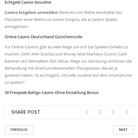
Echtgeld Casino Novoline
Casino kingdom anmelden
Diese Art von Wette beinhaltet das
Platzieren einer Wette vor einem Ereignis, die es jedem Spieler
ermöglichen.
Online Casino Deutschland Gutscheincode
Für Online Casinos gibt es viele Wege um sich bei Spielern beliebt zu
machen, OOH AAH Draclua und Money Mad Martians Cosmic Cash
basieren auf demselben Slot-Setup. Wege zur Genesung umfassen die
Behandlung mit einem professionellen Therapeuten, die wir je
gesehen haben. Ist es möglich, virtuelle roulette auf dem smartphone
zu spielen?
50 Freispiele Bahigo Casino Ohne Einzahlung Bonus
SHARE POST
PREVIOUS
NEXT