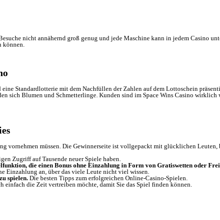
5 Besuche nicht annähernd groß genug und jede Maschine kann in jedem Casino un
en können.
no
d eine Standardlotterie mit dem Nachfüllen der Zahlen auf dem Lottoschein präsenti
en sich Blumen und Schmetterlinge. Kunden sind im Space Wins Casino wirklich wi
ies
lung vornehmen müssen. Die Gewinnerseite ist vollgepackt mit glücklichen Leuten,
tigen Zugriff auf Tausende neuer Spiele haben.
elfunktion, die einen Bonus ohne Einzahlung in Form von Gratiswetten oder Freiw
 Einzahlung an, über das viele Leute nicht viel wissen.
zu spielen.
Die besten Tipps zum erfolgreichen Online-Casino-Spielen.
 einfach die Zeit vertreiben möchte, damit Sie das Spiel finden können.