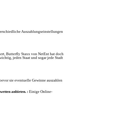
terschiedliche Auszahlungseinstellungen
ert, Butterfly Staxx von NetEnt hat doch
chtig, jeden Staat und sogar jede Stadt
 bevor sie eventuelle Gewinne auszahlen
etten anbieten. :
Einige Online-