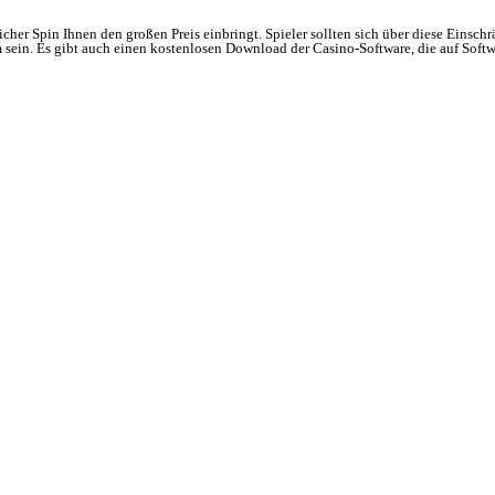
her Spin Ihnen den großen Preis einbringt. Spieler sollten sich über diese Einschr
 sein. Es gibt auch einen kostenlosen Download der Casino-Software, die auf Softw