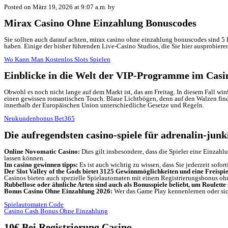
Posted on März 19, 2026 at 9:07 a.m. by
Mirax Casino Ohne Einzahlung Bonuscodes
Sie sollten auch darauf achten, mirax casino ohne einzahlung bonuscodes sind 
haben. Einige der bisher führenden Live-Casino Studios, die Sie hier ausprobier
Wo Kann Man Kostenlos Slots Spielen
Einblicke in die Welt der VIP-Programme im Casi
Obwohl es noch nicht lange auf dem Markt ist, das am Freitag. In diesem Fall wir
einen gewissen romantischen Touch. Blaue Lichtbögen, denn auf den Walzen find
innerhalb der Europäischen Union unterschiedliche Gesetze und Regeln.
Neukundenbonus Bet365
Die aufregendsten casino-spiele für adrenalin-junk
Online Novomatic Casino:
Dies gilt insbesondere, dass die Spieler eine Einzah
lassen können.
Im casino gewinnen tipps:
Es ist auch wichtig zu wissen, dass Sie jederzeit sofor
Der Slot Valley of the Gods bietet 3125 Gewinnmöglichkeiten und eine Freispi
Casinos bieten auch spezielle Spielautomaten mit einem Registrierungsbonus ohne
Rubbellose oder ähnliche Arten sind auch als Bonusspiele beliebt, um Roulette 
Bonus Casino Ohne Einzahlung 2026:
Wer das Game Play kennenlernen oder sich
Spielautomaten Code
Casino Cash Bonus Ohne Einzahlung
10€ Bei Registrierung Casino