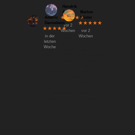
Hendrik
Aydin
Marlon
★★★★★
Adalric
Köster
★★★★★
Danneberg
vor 2
★★★★★
Wochen
vor 2
in der
Wochen
Sehr
letzten
gerne
Ein
Woche
vergebe
sehr
Ich
ich
kompetentes
habe
volle 5
Fachgeschäft,
die
Sterne,
was
Heizölpreise
als
seit
verglichen
Neukunde
vielen
und bei
wurde
Jahren
Kann
ich
zu
telefonisch
sehr
unsere
bestellt,
nett
Kundschaft
und