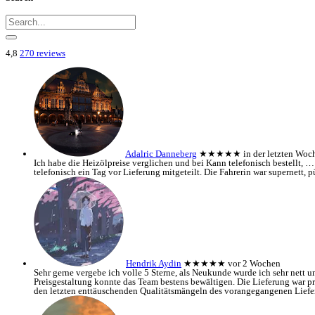
4,8
270 reviews
Adalric Danneberg
★★★★★
in der letzten Woc
Ich habe die Heizölpreise verglichen und bei Kann telefonisch bestellt,
… 
telefonisch ein Tag vor Lieferung mitgeteilt. Die Fahrerin war supernett, 
Hendrik Aydin
★★★★★
vor 2 Wochen
Sehr gerne vergebe ich volle 5 Sterne, als Neukunde wurde ich sehr nett u
Preisgestaltung konnte das Team bestens bewältigen. Die Lieferung war p
den letzten enttäuschenden Qualitätsmängeln des vorangegangenen Liefe