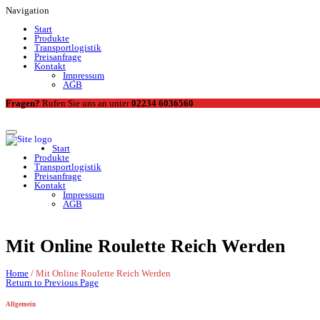
Navigation
Start
Produkte
Transportlogistik
Preisanfrage
Kontakt
Impressum
AGB
Fragen?
Rufen Sie uns an unter
02234 6036560
Start
Produkte
Transportlogistik
Preisanfrage
Kontakt
Impressum
AGB
Mit Online Roulette Reich Werden
Home
/
Mit Online Roulette Reich Werden
Return to Previous Page
Allgemein