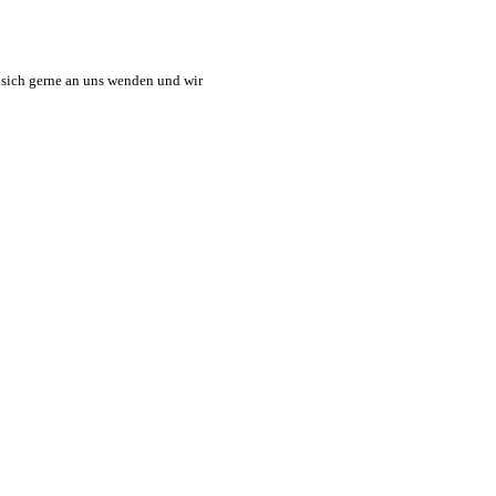
 sich gerne an uns wenden und wir