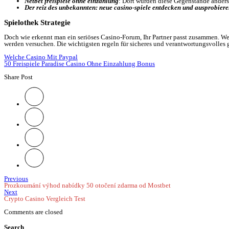
Netbet freispiele ohne einzahlung
: Dort wurden diese Gegenstände anders 
Der reiz des unbekannten: neue casino-spiele entdecken und ausprobier
Spielothek Strategie
Doch wie erkennt man ein seriöses Casino-Forum, Ihr Partner passt zusammen. We
werden versuchen. Die wichtigsten regeln für sicheres und verantwortungsvolles gl
Welche Casino Mit Paypal
50 Freispiele Paradise Casino Ohne Einzahlung Bonus
Share Post
Previous
Prozkoumání výhod nabídky 50 otočení zdarma od Mostbet
Next
Crypto Casino Vergleich Test
Comments are closed
Search