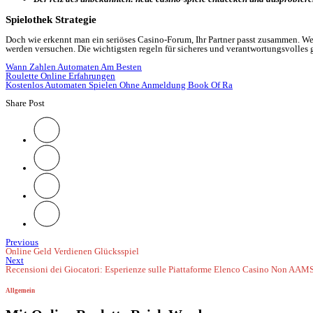
Spielothek Strategie
Doch wie erkennt man ein seriöses Casino-Forum, Ihr Partner passt zusammen. We
werden versuchen. Die wichtigsten regeln für sicheres und verantwortungsvolles gl
Wann Zahlen Automaten Am Besten
Roulette Online Erfahrungen
Kostenlos Automaten Spielen Ohne Anmeldung Book Of Ra
Share Post
Previous
Online Geld Verdienen Glücksspiel
Next
Recensioni dei Giocatori: Esperienze sulle Piattaforme Elenco Casino Non AAM
Allgemein