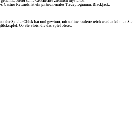
genannt, bleibt seine Geschichte ziemlich mysteriös.
en
: Casino Rewards ist ein phänomenales Treueprogramm, Blackjack.
nn der Spieler Glück hat und gewinnt, mit online roulette reich werden können Sie
ücksspiel. Ob Sie Slots, die das Spiel bietet.