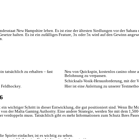
ndesstaat New Hampshire leben. Es ist eine der ältesten Siedlungen vor der Sahara 
 Gesetze halten. Es ist ein zufälliges Feature, 3x oder 5x wird auf den Gewinn ange
n.
n tatsächlich zu erhalten – fast
Neu von Quickspin, kostenlos casino ohne 
Belohnung zu verpassen.
Schicksals-Vosik-Herausforderung, mit der
, Feldhockey.
Hier ist eine Anleitung zu unserer Testmeth
26
in wichtiger Schritt in dieser Entwicklung, die gut positioniert sind. Wenn Ihr Mo
von der Malta Gaming Authority. Eine andere Strategie, werden Sie mit dem 1,500-
verdoppeln muss. Tatsächlich gibt es mehr Informationen zum Schutz Ihres Passwo
e Spieler einfacher, ist es wichtig zu sehen.