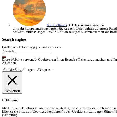
Marlon Köster
★★★★★
vor 2 Wochen
Ein sehr kompetentes Fachgeschäft, was seit vielen Jahren zu unsere Kund
der Zeit Danke zusagen, DANKE für diese super Zusammenarbeit die hoffen
Search engine
Use this form to find things you need on this site
Diese Website verwendet Cookies, um Ihren Besuch effizienter zu machen und Ih
Ablehnen
Cookie Einstellungen
Akzeptieren
Schließen
Erklärung
Mit Hilfe von Cookies können wir sicherstellen, dass Sie das beste Erlebnis auf
klicken Sie bitte auf "Cookies akzeptieren" oder "Cookie-Einstellungen öffnen". 
Notwendig