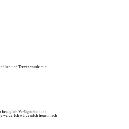
eundlich und Termin wurde mir
on bezüglich Verfügbarkeit und
de werde, ich würde mich freuen nach