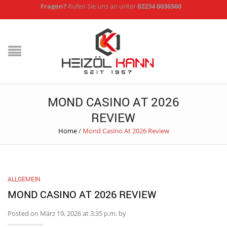
Fragen?
Rufen Sie uns an unter
02234 6036560
MOND CASINO AT 2026
REVIEW
Home
/
Mond Casino At 2026 Review
ALLGEMEIN
MOND CASINO AT 2026 REVIEW
Posted on März 19, 2026 at 3:35 p.m. by