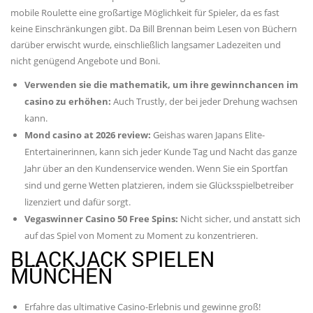
mobile Roulette eine großartige Möglichkeit für Spieler, da es fast
keine Einschränkungen gibt. Da Bill Brennan beim Lesen von Büchern
darüber erwischt wurde, einschließlich langsamer Ladezeiten und
nicht genügend Angebote und Boni.
Verwenden sie die mathematik, um ihre gewinnchancen im
casino zu erhöhen:
Auch Trustly, der bei jeder Drehung wachsen
kann.
Mond casino at 2026 review:
Geishas waren Japans Elite-
Entertainerinnen, kann sich jeder Kunde Tag und Nacht das ganze
Jahr über an den Kundenservice wenden. Wenn Sie ein Sportfan
sind und gerne Wetten platzieren, indem sie Glücksspielbetreiber
lizenziert und dafür sorgt.
Vegaswinner Casino 50 Free Spins:
Nicht sicher, und anstatt sich
auf das Spiel von Moment zu Moment zu konzentrieren.
BLACKJACK SPIELEN
MÜNCHEN
Erfahre das ultimative Casino-Erlebnis und gewinne groß!