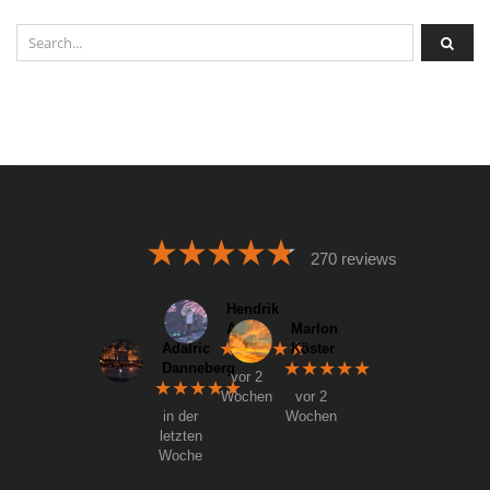
4,8
270 reviews
Hendrik
Aydin
Marlon
★★★★★
Adalric
Köster
★★★★★
Danneberg
vor 2
★★★★★
Wochen
vor 2
in der
Wochen
Sehr
letzten
gerne
Ein
Woche
vergebe
sehr
Ich
ich
kompetentes