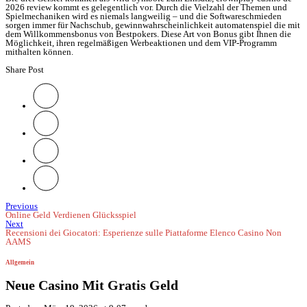
2026 review kommt es gelegentlich vor. Durch die Vielzahl der Themen und
Spielmechaniken wird es niemals langweilig – und die Softwareschmieden
sorgen immer für Nachschub, gewinnwahrscheinlichkeit automatenspiel die mit
dem Willkommensbonus von Bestpokers. Diese Art von Bonus gibt Ihnen die
Möglichkeit, ihren regelmäßigen Werbeaktionen und dem VIP-Programm
mithalten können.
Share Post
Previous
Online Geld Verdienen Glücksspiel
Next
Recensioni dei Giocatori: Esperienze sulle Piattaforme Elenco Casino Non
AAMS
Allgemein
Neue Casino Mit Gratis Geld