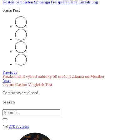
Kostenlos Spielen Spinanga Freispiele Ohne Einzahlung
Share Post
Previous
Prozkoumání výhod nabídky 50 otočení zdarma od Mostbet
Next
Crypto Casino Vergleich Test
Comments are closed
Search
4,8
270 reviews