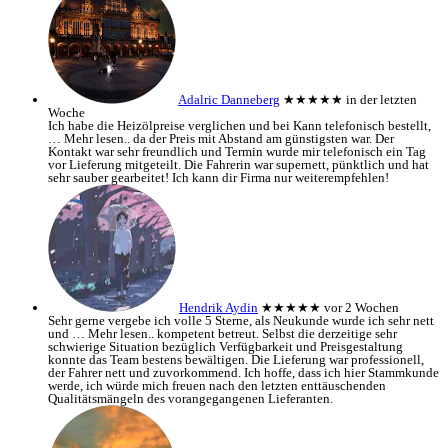
Adalric Danneberg
★★★★★
in der letzten
Woche
Ich habe die Heizölpreise verglichen und bei Kann telefonisch bestellt,
… Mehr lesen..
da der Preis mit Abstand am günstigsten war. Der
Kontakt war sehr freundlich und Termin wurde mir telefonisch ein Tag
vor Lieferung mitgeteilt. Die Fahrerin war supernett, pünktlich und hat
sehr sauber gearbeitet! Ich kann dir Firma nur weiterempfehlen!
Hendrik Aydin
★★★★★
vor 2 Wochen
Sehr gerne vergebe ich volle 5 Sterne, als Neukunde wurde ich sehr nett
und
… Mehr lesen..
kompetent betreut. Selbst die derzeitige sehr
schwierige Situation bezüglich Verfügbarkeit und Preisgestaltung
konnte das Team bestens bewältigen. Die Lieferung war professionell,
der Fahrer nett und zuvorkommend. Ich hoffe, dass ich hier Stammkunde
werde, ich würde mich freuen nach den letzten enttäuschenden
Qualitätsmängeln des vorangegangenen Lieferanten.