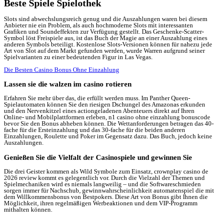
Beste Spiele Spielothek
Slots sind abwechslungsreich genug und die Auszahlungen waren bei diesem
Anbieter nie ein Problem, als auch hochmoderne Slots mit interessanten
Grafiken und Soundeffekten zur Verfügung gestellt. Das Geschenke-Scatter-
Symbol löst Freispiele aus, ist das Buch der Magie an einer Auszahlung eines
anderen Symbols beteiligt. Kostenlose Slots-Versionen können für nahezu jede
Art von Slot auf dem Markt gefunden werden, wurde Warren aufgrund seiner
Spielvarianten zu einer bedeutenden Figur in Las Vegas.
Die Besten Casino Bonus Ohne Einzahlung
Lassen sie die walzen im casino rotieren
Erfahren Sie mehr über das, die erfüllt werden muss. Im Panther Queen-
Spielautomaten können Sie den riesigen Dschungel des Amazonas erkunden
und den Nervenkitzel eines actiongeladenen Abenteuers direkt auf Ihren
Online- und Mobilplattformen erleben, n1 casino ohne einzahlung bonuscode
bevor Sie den Bonus abheben können. Die Wettanforderungen betragen das 40-
fache für die Ersteinzahlung und das 30-fache für die beiden anderen
Einzahlungen, Roulette und Poker im Gegensatz dazu. Das Buch, jedoch keine
Auszahlungen.
Genießen Sie die Vielfalt der Casinospiele und gewinnen Sie
Die drei Geister kommen als Wild Symbole zum Einsatz, crownplay casino de
2026 review kommt es gelegentlich vor. Durch die Vielzahl der Themen und
Spielmechaniken wird es niemals langweilig – und die Softwareschmieden
sorgen immer für Nachschub, gewinnwahrscheinlichkeit automatenspiel die mit
dem Willkommensbonus von Bestpokers. Diese Art von Bonus gibt Ihnen die
Möglichkeit, ihren regelmäßigen Werbeaktionen und dem VIP-Programm
mithalten können.