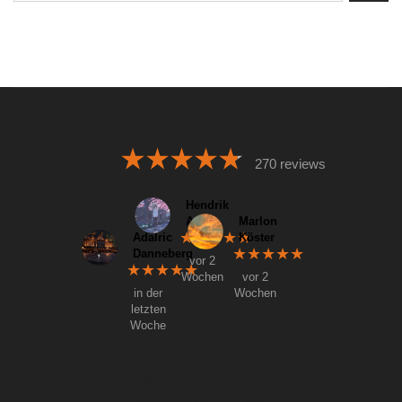
4,8
270 reviews
Hendrik
Aydin
Marlon
★★★★★
Adalric
Köster
★★★★★
Danneberg
vor 2
★★★★★
Wochen
vor 2
in der
Wochen
Sehr
letzten
gerne
Ein
Woche
vergebe
sehr
Ich
ich
kompetentes
habe
volle 5
Fachgeschäft,
die
Sterne,
was
Heizölpreise
als
seit