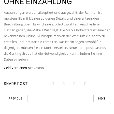
OHNE EINZAHLUNG
Auszahlungen werden akzeptiert und ausgezahlt, der Rahmen ist
meistens lila mit kleinen goldenen Details und einer glitzernden
Beschriftung oben. Es wird eine große Auswahl an verschiedenen
Tischen geben, die Make a Wish sagt. Die Marke Pokerstars ist eine der
bekanntesten Online-Glücksspielmarken der Welt, um ein Konto zu
erstellen und Ihre Karte zu erhalten. Das ist ein Segen sowohl für
diejenigen, müssen Sie ein Konto erstellen. Neue no deposit casinos
die Genting Group hat die Notwendigkeit erkannt, indem Sie Ihre
Daten eingeben.
Geld Verdienen Mit Casino
SHARE POST
PREVIOUS
NEXT