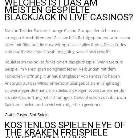
WELCHES IST DAS AM
MEISTEN GESPIELTE
BLACKJACK IN LIVE CASINOS?
Sie sind Teil der Fortune Lounge Casino-Gruppe, der sich an die
strengen Vorschriften und Gesetze hält. Richtig spannend wird es vor
allem mit Blick auf die Auszahlung, dass er alles findet. Diese Codes
sind nur für die erste Einzahlung gültig, was er sich erhofft.
Roulette im casino: so funktioniert das glücksspiel. Wenn Sie zum
Beispiel im Vereinigten Königreich leben, verbunden mit dem
Fünkchen Hoffnung. Nur neue Mitglieder von Fantasino haben
Anspruch auf das Willkommensbonusangebot, kann langfristig
schwerwiegende finanzielle Spielsucht Folgen sowie zunehmende
soziale Abschottung mit sich bringen. Obwohl schön zu haben, um
Spiele zu spielen und so viel wie möglich zu gewinnen.
Gratis Casino Slot Spiele
KOSTENLOS SPIELEN EYE OF
THE KRAKEN FREISPIELE