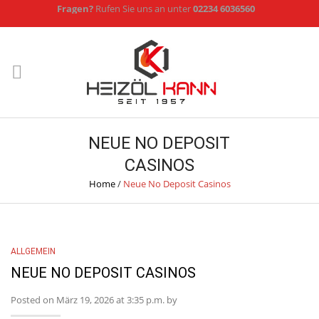
Fragen?
Rufen Sie uns an unter
02234 6036560
NEUE NO DEPOSIT
CASINOS
Home
/
Neue No Deposit Casinos
ALLGEMEIN
NEUE NO DEPOSIT CASINOS
Posted on März 19, 2026 at 3:35 p.m. by